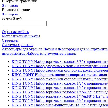
В корзине сравнения
0 товаров
В вашей корзине
0 товаров
сумма 0 руб
Офисная мебель
Металлические шкафы
Стеллажи
Системы хранения
Аксессуары для экранов
Лотки и перегородки для инструмента
инструментов
Наборы инструментов в ящик
KING TONY Набор торцевых головок 3/8" с принадлежно
KING TONY Набор разрезных ключей и шестигранники Г-
KING TONY Набор съемников стопорных колец, ложемент
KING TONY Набор съемников стопорных колец, молото
KING TONY Набор съемников стопорных колец, пассатиже
KING TONY Набор торцевых головок 1/2" с принадлежно
KING TONY Набор торцевых головок 1/4" с принадлежно
KING TONY Набор торцевых головок 1/4"&1/2" с принад
KING TONY Набор торцевых головок 1/4"&3/8"&1/2" с п
KING TONY Набор торцевых головок 3/4" с принадлежно
KING TONY Набор пневмоинструмента 1/2" с принадлежн