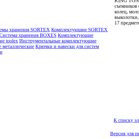
KING TON
съемников
колец, мол
выколотки,
17 предмет
емы хранения SORTEX
Комплектующие SORTEX
Система хранения BOXES
Комплектующие
е toolex
Инструментальные комплектующие
е металлические
Крючки и навески для систем
ли
К списку э
Версия для п