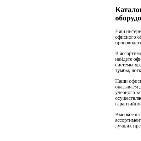
Катало
оборуд
Наш интерн
офисного о
производств
В ассортим
найдете оф
системы хра
тумбы, лот
Наши офисы
оказываем 
учебного за
осуществляе
гарантийно
Высокое ка
ассортимент
лучших пре