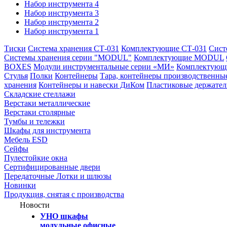
Набор инструмента 4
Набор инструмента 3
Набор инструмента 2
Набор инструмента 1
Тиски
Система хранения СТ-031
Комплектующие СТ-031
Сист
Системы хранения серии "MODUL"
Комплектующие MODUL
BOXES
Модули инструментальные серии «МИ»
Комплектующи
Стулья
Полки
Контейнеры
Тара, контейнеры производственны
хранения
Контейнеры и навески ДиКом
Пластиковые держате
Складские стеллажи
Верстаки металлические
Верстаки столярные
Тумбы и тележки
Шкафы для инструмента
Мебель ESD
Сейфы
Пулестойкие окна
Сертифицированные двери
Передаточные Лотки и шлюзы
Новинки
Продукция, снятая с производства
Новости
УНО шкафы
модульные офисные