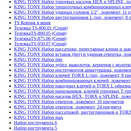
KING TONY Набор торцевых насадок HEX и SPLINE, лож
KING TONY Набор трещоточных комбинированных ключе
KING TONY Набор ударных головок 1/2", ложемент, 11 
KING TONY Набор шестигранников L-тип, ложемент, 8 
TS Коврик в ящик
Тележка TS-800.01 (Серая)
ТележкаTS-800.05 (Серая)
ТележкаTS-875.06 (Серая)
ТележкаTS-950.07 (Серая)
KING TONY Набор пассатижи, переставные клещи и зажи
KING TONY Набор вставок (бит) и ударная отвертка, лож
KING TONY Набор min
KING TONY Набор зубил, выколоток, кернеров с молотко
KING TONY Набор инструментов арматурщика, ложемент
KING TONY Набор ключей TORX L-тип, ложемент, 8 пр
KING TONY Набор комбинированных ключей, ложемент,
KING TONY Набор накидных ключей и TORX L-образных
KING TONY Набор напильников, ключей торцевых Т-типа,
KING TONY Набор насадок HEX, TORX и SPLINE, ложем
KING TONY Набор отверток, ложемент, 10 предметов
KING TONY Набор отверток, ложемент, 24 предмета
KING TONY Набор пассатижей, шестигранников и TORX 
KING TONY Набор max
Набор инструмента 6
Набор инструмента 5