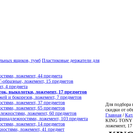
льных ящиков, тумб
Пластиковые держатели для
стями, ложемент, 44 предмета
образные, ложемент, 15 предметов
, 4 предмета
к, выколотки, ложемент, 17 предметов
й и бокорезов, ложемент, 7 предметов
стями, ложемент, 37 предметов
Для подбора 
стями, ложемент, 65 предметов
скидки от об
лежностями, ложемент, 60 предметов
Главная
/
Кат
ринадлежностями, ложемент, 103 предмета
KING TONY Н
стями, ложемент, 14 предметов
ложемент, 17
остями, ложемент, 41 предмет