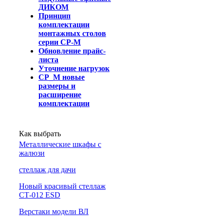
ДИКОМ
Принцип
комплектации
монтажных столов
серии СР-М
Обновление прайс-
листа
Уточнение нагрузок
СР_М новые
размеры и
расширение
комплектации
Как выбрать
Металлические шкафы с
жалюзи
cтеллаж для дачи
Новый красивый стеллаж
СТ-012 ESD
Верстаки модели ВЛ