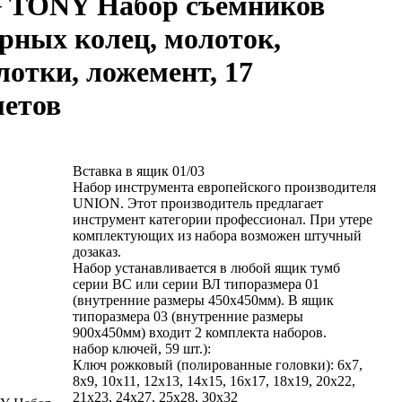
 TONY Набор съемников
рных колец, молоток,
отки, ложемент, 17
метов
Вставка в ящик 01/03
Набор инструмента европейского производителя
UNION. Этот производитель предлагает
инструмент категории профессионал. При утере
комплектующих из набора возможен штучный
дозаказ.
Набор устанавливается в любой ящик тумб
серии ВС или серии ВЛ типоразмера 01
(внутренние размеры 450х450мм). В ящик
типоразмера 03 (внутренние размеры
900х450мм) входит 2 комплекта наборов.
набор ключей, 59 шт.):
Ключ рожковый (полированные головки): 6x7,
8x9, 10x11, 12x13, 14x15, 16x17, 18x19, 20x22,
21x23, 24x27, 25x28, 30x32