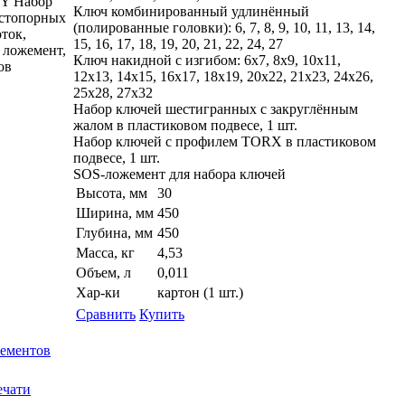
Y Набор
Ключ комбинированный удлинённый
 стопорных
(полированные головки): 6, 7, 8, 9, 10, 11, 13, 14,
оток,
15, 16, 17, 18, 19, 20, 21, 22, 24, 27
 ложемент,
Ключ накидной с изгибом: 6x7, 8x9, 10x11,
ов
12x13, 14x15, 16x17, 18x19, 20x22, 21x23, 24x26,
25x28, 27x32
Набор ключей шестигранных с закруглённым
жалом в пластиковом подвесе, 1 шт.
Набор ключей с профилем TORX в пластиковом
подвесе, 1 шт.
SOS-ложемент для набора ключей
Высота, мм
30
Ширина, мм
450
Глубина, мм
450
Масса, кг
4,53
Объем, л
0,011
Хар-ки
картон (1 шт.)
Сравнить
Купить
лементов
ечати