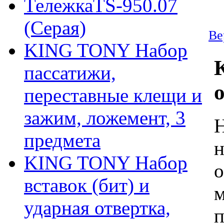
ТележкаTS-950.07
(Серая)
Ве
KING TONY Набор
пассатижи,
переставные клещи и
зажим, ложемент, 3
Н
предмета
н
KING TONY Набор
о
вставок (бит) и
м
ударная отвертка,
п