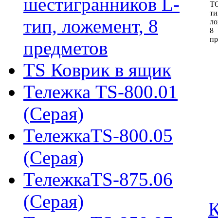
шестигранников L-
T
ти
тип, ложемент, 8
ло
8
пр
предметов
TS Коврик в ящик
Тележка TS-800.01
(Серая)
ТележкаTS-800.05
(Серая)
ТележкаTS-875.06
(Серая)
К