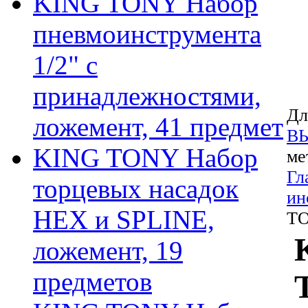
KING TONY Набор
пневмоинструмента
1/2" с
принадлежностями,
Дл
ложемент, 41 предмет
В
KING TONY Набор
ме
Гл
торцевых насадок
ин
HEX и SPLINE,
TO
ложемент, 19
предметов