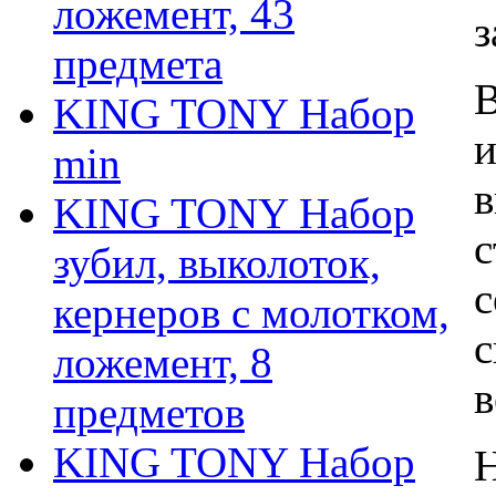
ложемент, 43
з
предмета
В
KING TONY Набор
и
min
в
KING TONY Набор
с
зубил, выколоток,
с
кернеров с молотком,
с
ложемент, 8
в
предметов
KING TONY Набор
Н