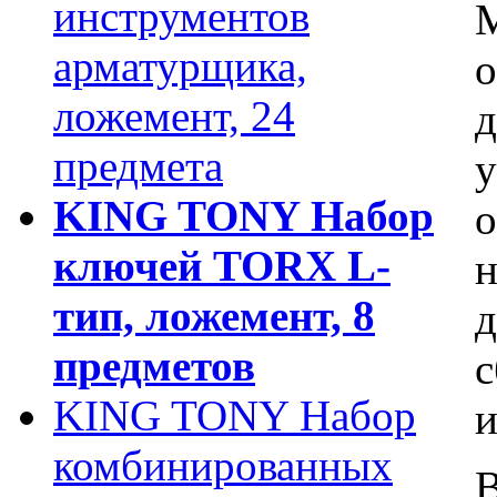
инструментов
М
арматурщика,
о
ложемент, 24
д
предмета
у
KING TONY Набор
о
ключей TORX L-
н
тип, ложемент, 8
д
предметов
с
KING TONY Набор
и
комбинированных
В