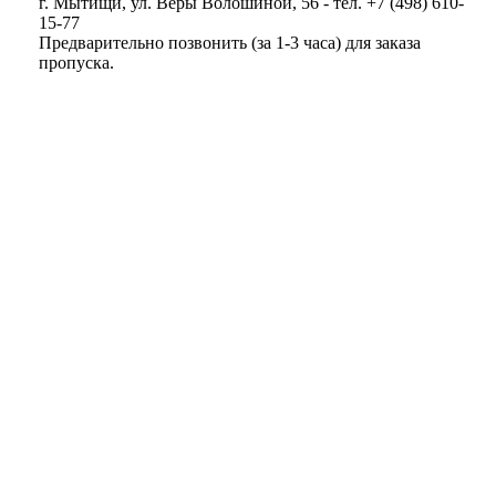
г. Мытищи, ул. Веры Волошиной, 56 - тел. +7 (498) 610-
15-77
Предварительно позвонить (за 1-3 часа) для заказа
пропуска.