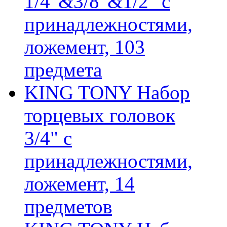
1/4"&3/8"&1/2" с
принадлежностями,
ложемент, 103
предмета
KING TONY Набор
торцевых головок
3/4" с
принадлежностями,
ложемент, 14
предметов