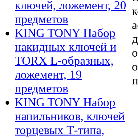
ключей, ложемент, 20
к
предметов
а
KING TONY Набор
д
накидных ключей и
о
TORX L-образных,
о
ложемент, 19
п
предметов
KING TONY Набор
напильников, ключей
торцевых Т-типа,