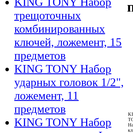
KING TONY Набор
трещоточных
комбинированных
ключей, ложемент, 15
предметов
KING TONY Набор
ударных головок 1/2",
ложемент, 11
предметов
K
KING TONY Набор
T
Н
кл