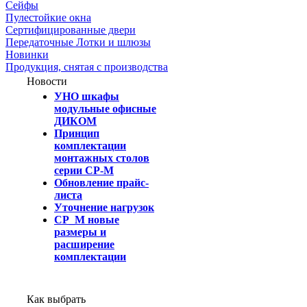
Сейфы
Пулестойкие окна
Сертифицированные двери
Передаточные Лотки и шлюзы
Новинки
Продукция, снятая с производства
Новости
УНО шкафы
модульные офисные
ДИКОМ
Принцип
комплектации
монтажных столов
серии СР-М
Обновление прайс-
листа
Уточнение нагрузок
СР_М новые
размеры и
расширение
комплектации
Как выбрать