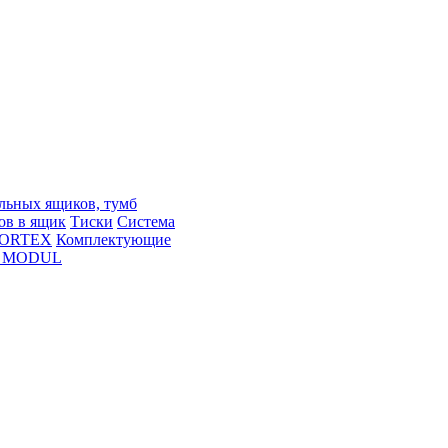
льных ящиков, тумб
ов в ящик
Тиски
Система
 SORTEX
Комплектующие
е MODUL