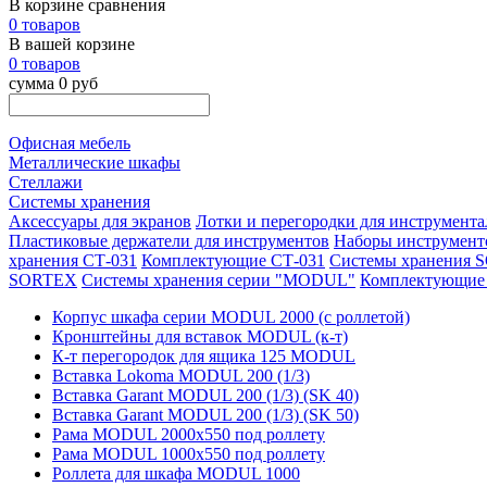
В корзине сравнения
0 товаров
В вашей корзине
0 товаров
сумма 0 руб
Офисная мебель
Металлические шкафы
Стеллажи
Системы хранения
Аксессуары для экранов
Лотки и перегородки для инструмента
Пластиковые держатели для инструментов
Наборы инструмент
хранения СТ-031
Комплектующие СТ-031
Системы хранения
SORTEX
Системы хранения серии "MODUL"
Комплектующи
Корпус шкафа серии MODUL 2000 (с роллетой)
Кронштейны для вставок MODUL (к-т)
К-т перегородок для ящика 125 MODUL
Вставка Lokoma MODUL 200 (1/3)
Вставка Garant MODUL 200 (1/3) (SK 40)
Вставка Garant MODUL 200 (1/3) (SK 50)
Рама MODUL 2000х550 под роллету
Рама MODUL 1000х550 под роллету
Роллета для шкафа MODUL 1000