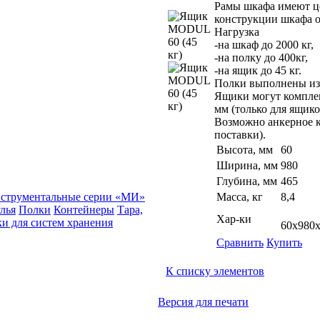
Рамы шкафа имеют це
конструкции шкафа о
Нагрузка
-на шкаф до 2000 кг,
-на полку до 400кг,
-на ящик до 45 кг.
Полки выполнены из 
Ящики могут комплек
мм (только для ящико
Возможно анкерное к
поставки).
Высота, мм
60
Ширина, мм
980
Глубина, мм
465
струментальные серии «МИ»
Масса, кг
8,4
лья
Полки
Контейнеры
Тара,
Хар-ки
и для систем хранения
60х980
Сравнить
Купить
К списку элементов
Версия для печати