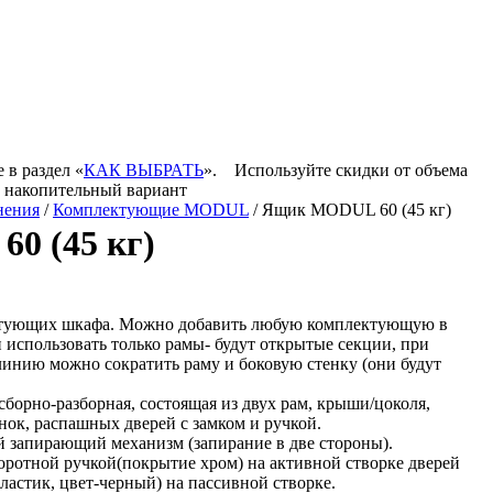
 в раздел «
КАК ВЫБРАТЬ
».
Используйте скидки от объема
и накопительный вариант
нения
/
Комплектующие MODUL
/ Ящик MODUL 60 (45 кг)
0 (45 кг)
ктующих шкафа. Можно добавить любую комплектующую в
 использовать только рамы- будут открытые секции, при
линию можно сократить раму и боковую стенку (они будут
борно-разборная, состоящая из двух рам, крыши/цоколя,
нок, распашных дверей с замком и ручкой.
запирающий механизм (запирание в две стороны).
оротной ручкой(покрытие хром) на активной створке дверей
пластик, цвет-черный) на пассивной створке.