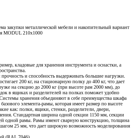
ема закупки металлической мебели и накопительный вариант
ая MODUL 210х1000
имер, кладовые для хранения инструмента и оснастки, а
ространства.
прочность и способность выдерживать большие нагрузки.
игает 200 кг, на стационарную полку до 400 кг, что дает
зке на секцию до 2000 кг (при высоте рам 2000 мм), до
одок в ящиках и разделителей на полках поможет удобно
. Системы хранения объединяют в себе преимущества шкафа
 базового элемента-рамы, которая имеет размер по высоте
кие как: полки, ящики, стенки, разделители, двери,
шения. Стандартная ширина одной секции 1150 мм, секции
ией одной рамы. Рамы имеют сварную конструкцию, толщина
 шагом 25 мм, что дает широкую возможность моделирования
ый (RAL 7046).