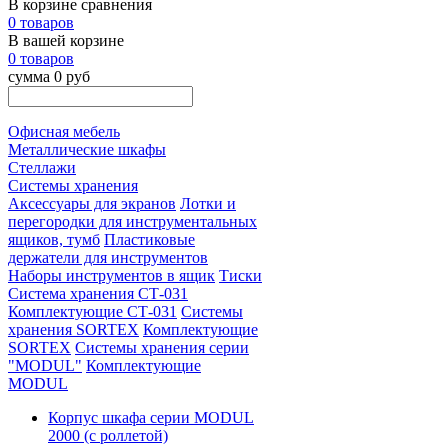
В корзине сравнения
0 товаров
В вашей корзине
0 товаров
сумма 0 руб
Офисная мебель
Металлические шкафы
Стеллажи
Системы хранения
Аксессуары для экранов
Лотки и
перегородки для инструментальных
ящиков, тумб
Пластиковые
держатели для инструментов
Наборы инструментов в ящик
Тиски
Система хранения СТ-031
Комплектующие СТ-031
Системы
хранения SORTEX
Комплектующие
SORTEX
Системы хранения серии
"MODUL"
Комплектующие
MODUL
Корпус шкафа серии MODUL
2000 (с роллетой)