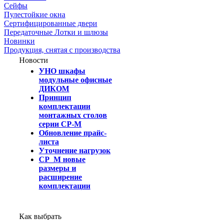
Сейфы
Пулестойкие окна
Сертифицированные двери
Передаточные Лотки и шлюзы
Новинки
Продукция, снятая с производства
Новости
УНО шкафы
модульные офисные
ДИКОМ
Принцип
комплектации
монтажных столов
серии СР-М
Обновление прайс-
листа
Уточнение нагрузок
СР_М новые
размеры и
расширение
комплектации
Как выбрать