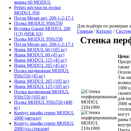
ящика 60 MODUL
Ребро жёсткости полки
MODUL 950
Петля Mesan арт. 200-1-2-17-1
Полка MODUL 950х550
Для подбора по размерам з
Вставка Garant MODUL 200
Главная
/
Каталог
/
Систем
(1/3) (HSK 63)
Стенка пер
Полка MODUL 950х550
Петля Mesan арт. 200-1-2-17-1
Ящик MODUL 60 (105 кг)
Ящик MODUL 60 (45 кг)
Цена:
Ящик MODUL 125 (45 кг)
Предн
Ящик MODUL 265 (45 кг)
также 
Полка выдвижная MODUL
Основ
950х550 (45 кг)
Так ма
Ящик MODUL 265 (105 кг)
возмож
Ящик MODUL 125 (105 кг)
1000 к
Полка выдвижная MODUL
скомп
950х550 (105 кг)
для ин
Полка MODUL 950х550 (400
2000 м
кг)
столе
Корпус шкафа серии MODUL
могут
2000 (металл)
рамы 
Корпус шкафа серии MODUL
внутре
2000 (со стеклом)
Цвета 