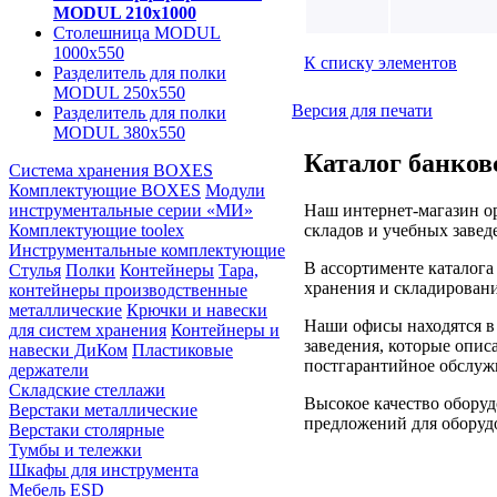
MODUL 210х1000
Столешница MODUL
1000х550
К списку элементов
Разделитель для полки
MODUL 250х550
Версия для печати
Разделитель для полки
MODUL 380х550
Каталог банков
Система хранения BOXES
Комплектующие BOXES
Модули
Наш интернет-магазин ор
инструментальные серии «МИ»
складов и учебных завед
Комплектующие toolex
Инструментальные комплектующие
В ассортименте каталог
Стулья
Полки
Контейнеры
Тара,
хранения и складировани
контейнеры производственные
металлические
Крючки и навески
Наши офисы находятся в
для систем хранения
Контейнеры и
заведения, которые опис
навески ДиКом
Пластиковые
постгарантийное обслуж
держатели
Складские стеллажи
Высокое качество оборуд
Верстаки металлические
предложений для оборудо
Верстаки столярные
Тумбы и тележки
Шкафы для инструмента
Мебель ESD