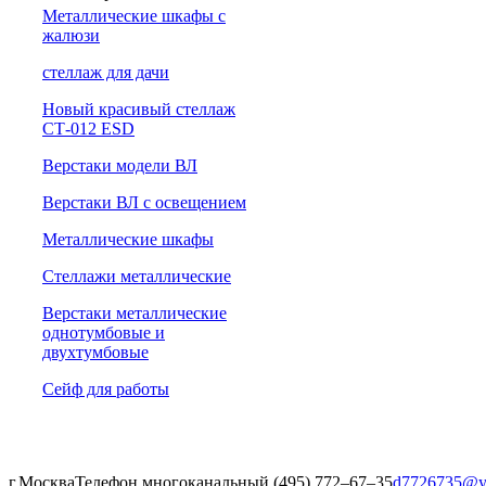
Металлические шкафы с
жалюзи
cтеллаж для дачи
Новый красивый стеллаж
СТ-012 ESD
Верстаки модели ВЛ
Верстаки ВЛ с освещением
Металлические шкафы
Стеллажи металлические
Верстаки металлические
однотумбовые и
двухтумбовые
Сейф для работы
г.Москва
Телефон многоканальный (495) 772‒67‒35
d7726735@y