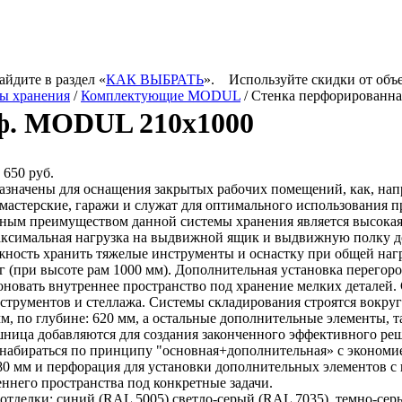
айдите в раздел «
КАК ВЫБРАТЬ
».
Используйте скидки от объ
ы хранения
/
Комплектующие MODUL
/ Стенка перфорированн
ф. MODUL 210х1000
650 руб.
азначены для оснащения закрытых рабочих помещений, как, напр
мастерские, гаражи и служат для оптимального использования п
ным преимуществом данной системы хранения является высокая 
ксимальная нагрузка на выдвижной ящик и выдвижную полку дост
ность хранить тяжелые инструменты и оснастку при общей нагру
г (при высоте рам 1000 мм). Дополнительная установка перегор
оновать внутреннее пространство под хранение мелких деталей
струментов и стеллажа. Системы складирования строятся вокруг
м, по глубине: 620 мм, а остальные дополнительные элементы, та
шница добавляются для создания законченного эффективного ре
 набираться по принципу "основная+дополнительная» с эконом
80 мм и перфорация для установки дополнительных элементов с
ннего пространства под конкретные задачи.
отделки: синий (RAL 5005),светло-серый (RAL 7035), темно-сер