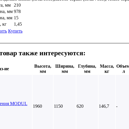
а, мм
210
на, мм
978
на, мм
15
, кг
1,45
ить
Купить
товар также интересуются:
Высота,
Ширина,
Глубина,
Масса,
Объем
з-ие
мм
мм
мм
кг
л
нения MODUL
1960
1150
620
146,7
-