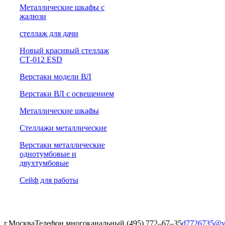
Металлические шкафы с
жалюзи
cтеллаж для дачи
Новый красивый стеллаж
СТ-012 ESD
Верстаки модели ВЛ
Верстаки ВЛ с освещением
Металлические шкафы
Стеллажи металлические
Верстаки металлические
однотумбовые и
двухтумбовые
Сейф для работы
г.Москва
Телефон многоканальный (495) 772‒67‒35
d7726735@y