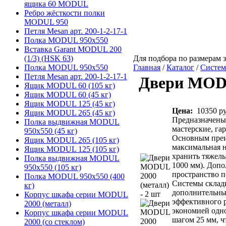
ящика 60 MODUL
Ребро жёсткости полки
MODUL 950
Петля Mesan арт. 200-1-2-17-1
Полка MODUL 950х550
Вставка Garant MODUL 200
(1/3) (HSK 63)
Для подбора по размерам з
Полка MODUL 950х550
Главная
/
Каталог
/
Систем
Петля Mesan арт. 200-1-2-17-1
Двери MODU
Ящик MODUL 60 (105 кг)
Ящик MODUL 60 (45 кг)
Ящик MODUL 125 (45 кг)
Цена:
10350 ру
Ящик MODUL 265 (45 кг)
Предназначены 
Полка выдвижная MODUL
мастерские, га
950х550 (45 кг)
Основным преи
Ящик MODUL 265 (105 кг)
максимальная н
Ящик MODUL 125 (105 кг)
хранить тяжелы
Полка выдвижная MODUL
1000 мм). Допо
950х550 (105 кг)
пространство п
Полка MODUL 950х550 (400
Системы склади
кг)
дополнительные
Корпус шкафа серии MODUL
эффективного р
2000 (металл)
экономией одн
Корпус шкафа серии MODUL
шагом 25 мм, ч
2000 (со стеклом)