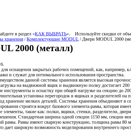
айдите в раздел «
КАК ВЫБРАТЬ
».
Используйте скидки от объ
ы хранения
/
Комплектующие MODUL
/ Двери MODUL 2000 (мет
L 2000 (металл)
б.
для оснащения закрытых рабочих помещений, как, например, кл
ражи и служат для оптимального использования пространства.
муществом данной системы хранения является высокая прочност
агрузка на выдвижной ящик и выдвижную полку достигает 200 кг
е инструменты и оснастку при общей нагрузке на секцию до 2000
лнительная установка перегородок в ящиках и разделителей на 
од хранение мелких деталей. Системы хранения объединяют в с
рования строятся вокруг базового элемента-рамы, которая имеет 
 элементы, такие как: полки, ящики, стенки, разделители, двер
ешения. Стандартная ширина одной секции 1150 мм, секции мо
ой рамы. Рамы имеют сварную конструкцию, толщина рамы 80 м
то дает широкую возможность моделирования внутреннего прост