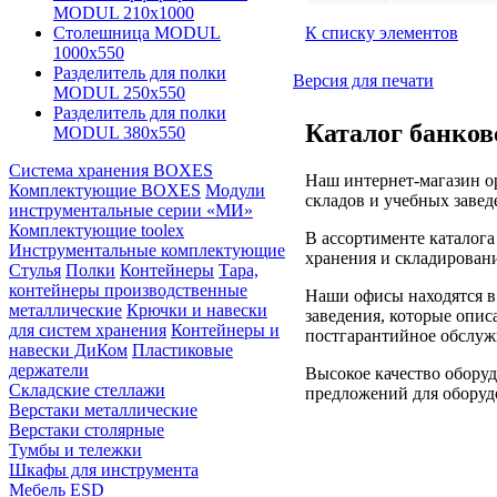
MODUL 210х1000
К списку элементов
Столешница MODUL
1000х550
Разделитель для полки
Версия для печати
MODUL 250х550
Разделитель для полки
Каталог банков
MODUL 380х550
Система хранения BOXES
Наш интернет-магазин ор
Комплектующие BOXES
Модули
складов и учебных завед
инструментальные серии «МИ»
Комплектующие toolex
В ассортименте каталог
Инструментальные комплектующие
хранения и складировани
Стулья
Полки
Контейнеры
Тара,
контейнеры производственные
Наши офисы находятся в
металлические
Крючки и навески
заведения, которые опис
для систем хранения
Контейнеры и
постгарантийное обслуж
навески ДиКом
Пластиковые
держатели
Высокое качество оборуд
Складские стеллажи
предложений для оборудо
Верстаки металлические
Верстаки столярные
Тумбы и тележки
Шкафы для инструмента
Мебель ESD