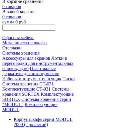
В корзине сравнения
0 товаров
В вашей корзине
0 товаров
сумма 0 руб
Офисная мебель
Металлические шкафы
Стеллажи
Системы хранения
Аксессуары для экранов
Лотки и
перегородки для инструментальных
ящиков, тумб
Пластиковые
держатели для инструментов
Наборы инструментов в ящик
Тиски
Система хранения СТ-031
Комплектующие СТ-031
Системы
хранения SORTEX
Комплектующие
SORTEX
Системы хранения серии
"MODUL"
Комплектующие
MODUL
Корпус шкафа серии MODUL
2000 (с роллетой)