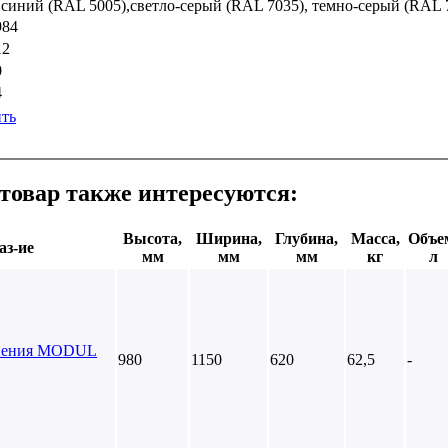
 синий (RAL 5005),светло-серый (RAL 7035), темно-серый (RAL 
984
12
0
4
ть
товар также интересуются:
Высота,
Ширина,
Глубина,
Масса,
Объе
аз-ие
мм
мм
мм
кг
л
анения MODUL
980
1150
620
62,5
-