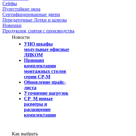
Сейфы
Пулестойкие окна
Сертифицированные двери
Передаточные Лотки и шлюзы
Новинки
Продукция, снятая с производства
Новости
УНО шкафы
модульные офисные
ДИКОМ
Принцип
комплектации
монтажных столов
серии СР-М
Обновление прайс-
листа
Уточнение нагрузок
СР_М новые
размеры и
расширение
комплектации
Как выбрать