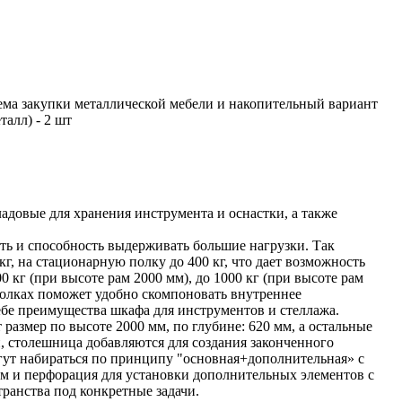
ема закупки металлической мебели и накопительный вариант
алл) - 2 шт
адовые для хранения инструмента и оснастки, а также
ь и способность выдерживать большие нагрузки. Так
, на стационарную полку до 400 кг, что дает возможность
 кг (при высоте рам 2000 мм), до 1000 кг (при высоте рам
полках поможет удобно скомпоновать внутреннее
ебе преимущества шкафа для инструментов и стеллажа.
размер по высоте 2000 мм, по глубине: 620 мм, а остальные
и, столешница добавляются для создания законченного
гут набираться по принципу "основная+дополнительная» с
м и перфорация для установки дополнительных элементов с
ранства под конкретные задачи.