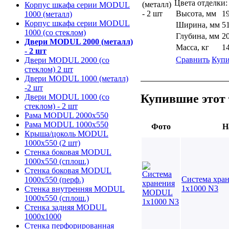
Цвета отделки:
Корпус шкафа серии MODUL
Высота, мм
1
1000 (металл)
Корпус шкафа серии MODUL
Ширина, мм
5
1000 (со стеклом)
Глубина, мм
2
Двери MODUL 2000 (металл)
Масса, кг
1
- 2 шт
Сравнить
Купи
Двери MODUL 2000 (со
стеклом) 2 шт
Двери MODUL 1000 (металл)
-2 шт
Купившие этот 
Двери MODUL 1000 (со
стеклом) - 2 шт
Рама MODUL 2000х550
Рама MODUL 1000х550
Фото
Н
Крыша/цоколь MODUL
1000х550 (2 шт)
Стенка боковая MODUL
1000х550 (сплош.)
Стенка боковая MODUL
Система хр
1000х550 (перф.)
1х1000 N3
Стенка внутренняя MODUL
1000х550 (сплош.)
Стенка задняя MODUL
1000х1000
Стенка перфорированная