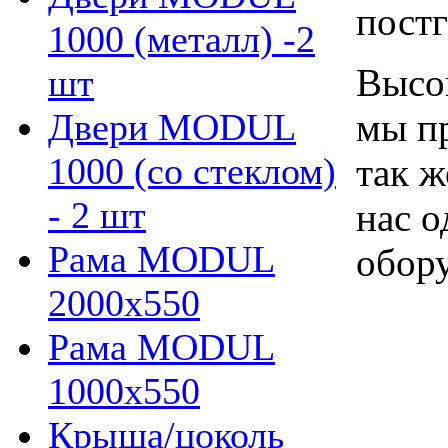
пост
1000 (металл) -2
Высок
шт
мы пр
Двери MODUL
1000 (со стеклом)
так ж
- 2 шт
нас 
Рама MODUL
обору
2000х550
Рама MODUL
1000х550
Крыша/цоколь