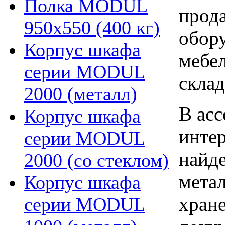
Полка MODUL
прод
950х550 (400 кг)
обор
Корпус шкафа
мебел
серии MODUL
склад
2000 (металл)
В асс
Корпус шкафа
инте
серии MODUL
найде
2000 (со стеклом)
мета
Корпус шкафа
хране
серии MODUL