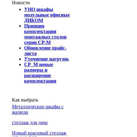
Новости
УНО шкафы
модульные офисные
ДИКОМ
Принцип
комплектации
монтажных столов
серии СР-М
Обновление прайс-
листа
Уточнение нагрузок
СР_М новые
размеры и
расширение
комплектации
Как выбрать
Металлические шкафы с
жалюзи
cтеллаж для дачи
Новый красивый стеллаж