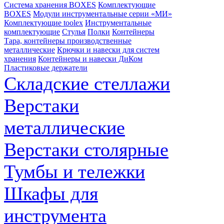
Система хранения BOXES
Комплектующие
BOXES
Модули инструментальные серии «МИ»
Комплектующие toolex
Инструментальные
комплектующие
Стулья
Полки
Контейнеры
Тара, контейнеры производственные
металлические
Крючки и навески для систем
хранения
Контейнеры и навески ДиКом
Пластиковые держатели
Складские стеллажи
Верстаки
металлические
Верстаки столярные
Тумбы и тележки
Шкафы для
инструмента