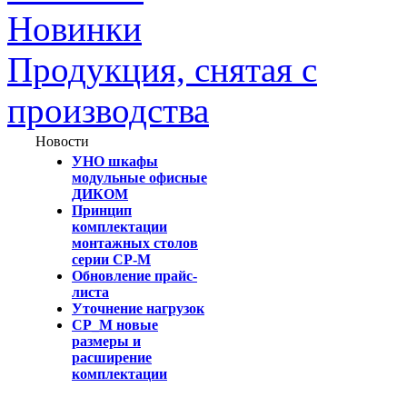
Новинки
Продукция, снятая с
производства
Новости
УНО шкафы
модульные офисные
ДИКОМ
Принцип
комплектации
монтажных столов
серии СР-М
Обновление прайс-
листа
Уточнение нагрузок
СР_М новые
размеры и
расширение
комплектации