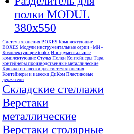
Разделитель для
полки MODUL
380х550
Система хранения BOXES
Комплектующие
BOXES
Модули инструментальные серии «МИ»
Комплектующие toolex
Инструментальные
комплектующие
Стулья
Полки
Контейнеры
Тара,
контейнеры производственные металлические
Крючки и навески для систем хранения
Контейнеры и навески ДиКом
Пластиковые
держатели
Складские стеллажи
Верстаки
металлические
Верстаки столярные