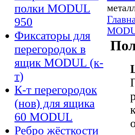
полки MODUL
метал
Главн
950
MOD
Фиксаторы для
Пол
перегородок в
ящик MODUL (к-
т)
К-т перегородок
(нов) для ящика
60 MODUL
Ребро жёсткости