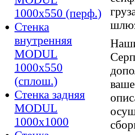
груз
1000х550 (перф.)
шлю
Стенка
внутренняя
Наши
MODUL
Серп
1000х550
допо
(сплош.)
ваше
Стенка задняя
опис
MODUL
осущ
1000х1000
сбор