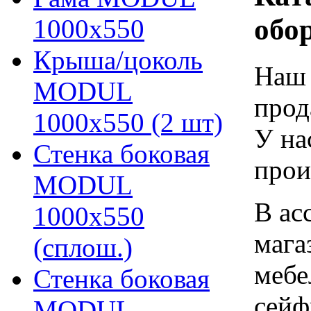
обо
1000х550
Крыша/цоколь
Наш 
MODUL
прод
1000х550 (2 шт)
У на
Стенка боковая
прои
MODUL
В ас
1000х550
мага
(сплош.)
мебе
Стенка боковая
сейф
MODUL