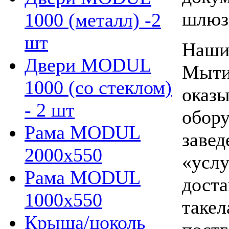
шлюз
1000 (металл) -2
шт
Наши 
Двери MODUL
Мыти
1000 (со стеклом)
оказы
- 2 шт
обору
Рама MODUL
завед
2000х550
«услу
Рама MODUL
доста
1000х550
такел
Крыша/цоколь