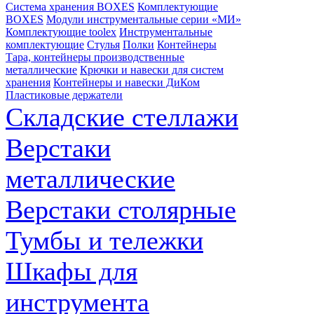
Система хранения BOXES
Комплектующие
BOXES
Модули инструментальные серии «МИ»
Комплектующие toolex
Инструментальные
комплектующие
Стулья
Полки
Контейнеры
Тара, контейнеры производственные
металлические
Крючки и навески для систем
хранения
Контейнеры и навески ДиКом
Пластиковые держатели
Складские стеллажи
Верстаки
металлические
Верстаки столярные
Тумбы и тележки
Шкафы для
инструмента