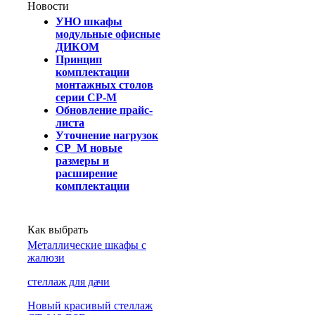
Новости
УНО шкафы
модульные офисные
ДИКОМ
Принцип
комплектации
монтажных столов
серии СР-М
Обновление прайс-
листа
Уточнение нагрузок
СР_М новые
размеры и
расширение
комплектации
Как выбрать
Металлические шкафы с
жалюзи
cтеллаж для дачи
Новый красивый стеллаж