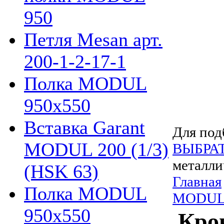
950
Петля Mesan арт.
200-1-2-17-1
Полка MODUL
950х550
Вставка Garant
Для под
MODUL 200 (1/3)
ВЫБРА
металли
(HSK 63)
Главная
Полка MODUL
MODU
950х550
Кро