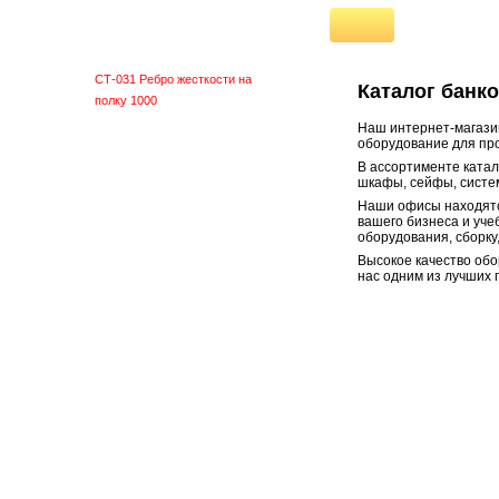
СТ-031 Рама 2491х800 цинк
СТ-031 Полка 800х1000 цинк
СТ-031 Полка 800х1300 цинк
СТ-031 Ребро жесткости на
Каталог банк
полку 1000
СТ-031 Ребро жесткости на
Наш интернет-магазин
оборудование для про
полку 1300
Полочный стеллаж СТ-023
В ассортименте ката
шкафы, сейфы, систем
Полочный стеллаж CT-051
Наши офисы находятс
Наклонные стеллажи СТ 012
вашего бизнеса и уче
Наклонный стеллаж CT-023
оборудования, сборку
Стеллажи для авторезины
Высокое качество обо
Передвижные СДМ стеллажи
нас одним из лучших 
Перекатной СТ-012 стеллаж
Системы хранения
Складские стеллажи
Верстаки металлические
Верстаки столярные
Тумбы и тележки
Шкафы для инструмента
Мебель ESD
Сейфы
Пулестойкие окна