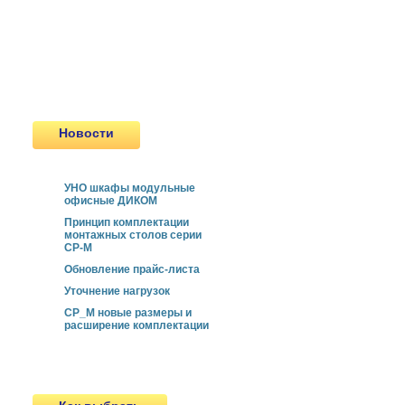
Сертифицированные двери
Передаточные Лотки и шлюзы
Новинки
Продукция, снятая с
производства
Новости
УНО шкафы модульные
офисные ДИКОМ
Принцип комплектации
монтажных столов серии
СР-М
Обновление прайс-листа
Уточнение нагрузок
СР_М новые размеры и
расширение комплектации