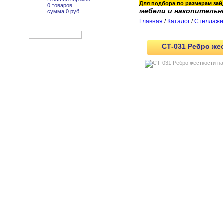
Для подбора по размерам зайд
0 товаров
мебели и накопительн
сумма 0 руб
Главная
/
Каталог
/
Стеллажи
СТ-031 Ребро жес
Офисная мебель
Металлические шкафы
Стеллажи
Полочные стеллажи на
зацепах
Стеллаж СТ-011 полочный
Полочные стелажи СТ-012
Полочный стеллаж CT-031
СТ-031 стеллаж
1855х1000х300, 5 полок
СТ-031 стеллаж
1855х1000х300, 4 полки
СТ-031 стеллаж
2491х1300х800, 5 полок
СТ-031 Раскосная система
СТ-031 Рама 1855х300 цинк
СТ-031 Рама 2067х300 цинк
СТ-031 Рама 2279х300 цинк