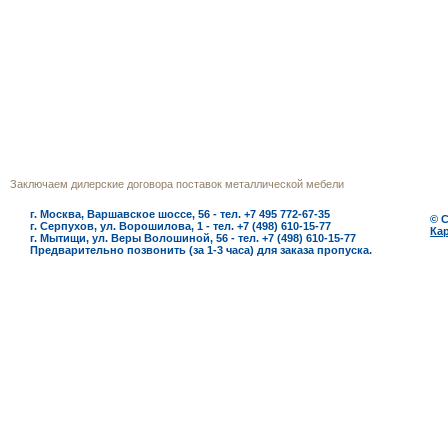
г.Москва
Телефон многоканальный (495) 772‒
Заключаем дилерские договора поставок металлической мебели
г. Москва, Варшавское шоссе, 56 - тел. +7 495 772-67-35
© 
г. Серпухов, ул. Ворошилова, 1 - тел. +7 (498) 610-15-77
Кар
г. Мытищи, ул. Веры Волошиной, 56 - тел. +7 (498) 610-15-77
Предварительно позвонить (за 1-3 часа) для заказа пропуска.