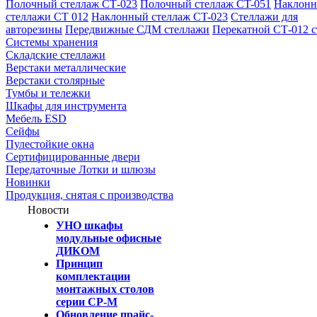
Полочный стеллаж СТ-023
Полочный стеллаж CT-051
Наклон
стеллажи СТ 012
Наклонный стеллаж CT-023
Стеллажи для
авторезины
Передвижные СДМ стеллажи
Перекатной СТ-012 
Системы хранения
Складские стеллажи
Верстаки металлические
Верстаки столярные
Тумбы и тележки
Шкафы для инструмента
Мебель ESD
Сейфы
Пулестойкие окна
Сертифицированные двери
Передаточные Лотки и шлюзы
Новинки
Продукция, снятая с производства
Новости
УНО шкафы
модульные офисные
ДИКОМ
Принцип
комплектации
монтажных столов
серии СР-М
Обновление прайс-