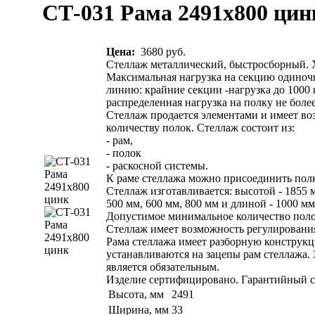
СТ-031 Рама 2491х800 цин
Цена:
3680 руб.
Стеллаж металлический, быстросборный. 
Максимальная нагрузка на секцию одиночн
линию: крайние секции -нагрузка до 1000 
распределенная нагрузка на полку не более
Стеллаж продается элементами и имеет во
количеству полок. Стеллаж состоит из:
- рам,
- полок
- раскосной системы.
К раме стеллажа можно присоединить пол
Стеллаж изготавливается: высотой - 1855 м
500 мм, 600 мм, 800 мм и длиной - 1000 мм
Допустимое минимальное количество полок
Стеллаж имеет возможность регулирования
Рама стеллажа имеет разборную конструкц
устанавливаются на зацепы рам стеллажа.
является обязательным.
Изделие сертифицировано. Гарантийный ср
Высота, мм
2491
Ширина, мм
33