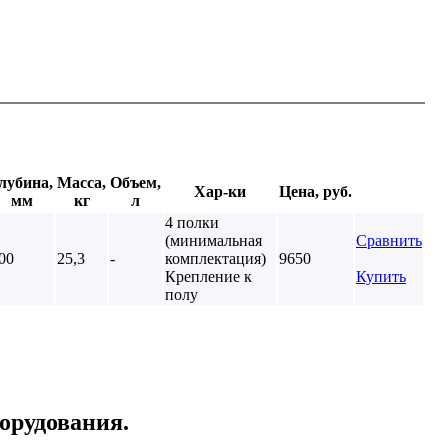
лубина,
Масса,
Объем,
Хар-ки
Цена, руб.
мм
кг
л
4 полки
(минимальная
Сравнить
00
25,3
-
комплектация)
9650
Крепление к
Купить
полу
орудования.