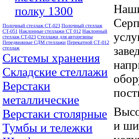
Наши
полку 1300
Серп
Полочный стеллаж СТ-023
Полочный стеллаж
CT-051
Наклонные стеллажи СТ 012
Наклонный
услу
стеллаж CT-023
Стеллажи для авторезины
Передвижные СДМ стеллажи
Перекатной СТ-012
заве
стеллаж
Системы хранения
напр
Складские стеллажи
обор
Верстаки
пост
металлические
Высо
Верстаки столярные
и ши
Тумбы и тележки