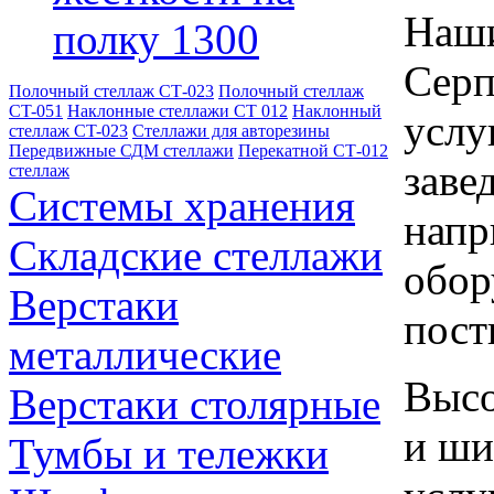
Наши
полку 1300
Серп
Полочный стеллаж СТ-023
Полочный стеллаж
CT-051
Наклонные стеллажи СТ 012
Наклонный
услу
стеллаж CT-023
Стеллажи для авторезины
Передвижные СДМ стеллажи
Перекатной СТ-012
заве
стеллаж
Системы хранения
напр
Складские стеллажи
обор
Верстаки
пост
металлические
Высо
Верстаки столярные
и ши
Тумбы и тележки