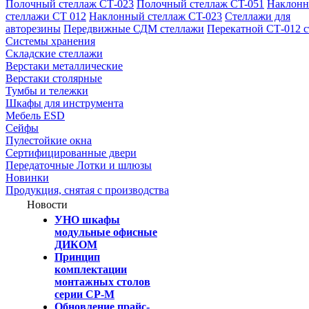
Полочный стеллаж СТ-023
Полочный стеллаж CT-051
Наклон
стеллажи СТ 012
Наклонный стеллаж CT-023
Стеллажи для
авторезины
Передвижные СДМ стеллажи
Перекатной СТ-012 
Системы хранения
Складские стеллажи
Верстаки металлические
Верстаки столярные
Тумбы и тележки
Шкафы для инструмента
Мебель ESD
Сейфы
Пулестойкие окна
Сертифицированные двери
Передаточные Лотки и шлюзы
Новинки
Продукция, снятая с производства
Новости
УНО шкафы
модульные офисные
ДИКОМ
Принцип
комплектации
монтажных столов
серии СР-М
Обновление прайс-