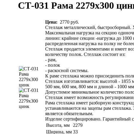
СТ-031 Рама 2279х300 цин
Цена:
2770 руб.
Стеллаж металлический, быстросборный. 
Максимальная нагрузка на секцию одиночн
линию: крайние секции -нагрузка до 1000 
распределенная нагрузка на полку не более
Стеллаж продается элементами и имеет во
количеству полок. Стеллаж состоит из:
- рам,
- полок
- раскосной системы.
К раме стеллажа можно присоединить пол
Стеллаж изготавливается: высотой - 1855 м
500 мм, 600 мм, 800 мм и длиной - 1000 мм
Допустимое минимальное количество полок
Стеллаж имеет возможность регулирования
Рама стеллажа имеет разборную конструкц
устанавливаются на зацепы рам стеллажа.
является обязательным.
Изделие сертифицировано. Гарантийный ср
Высота, мм
2279
Ширина, мм
33