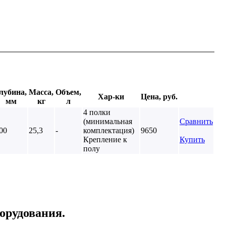
лубина,
Масса,
Объем,
Хар-ки
Цена, руб.
мм
кг
л
4 полки
(минимальная
Сравнить
00
25,3
-
комплектация)
9650
Крепление к
Купить
полу
орудования.