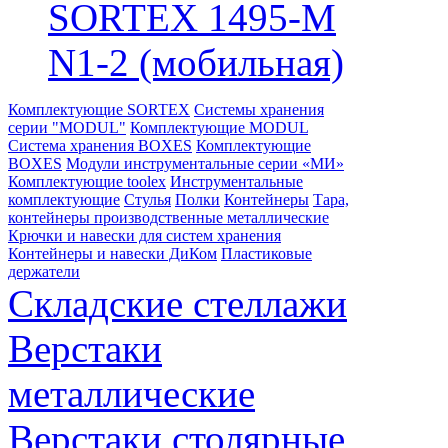
SORTEX 1495-M
N1-2 (мобильная)
Комплектующие SORTEX
Системы хранения
серии "MODUL"
Комплектующие MODUL
Система хранения BOXES
Комплектующие
BOXES
Модули инструментальные серии «МИ»
Комплектующие toolex
Инструментальные
комплектующие
Стулья
Полки
Контейнеры
Тара,
контейнеры производственные металлические
Крючки и навески для систем хранения
Контейнеры и навески ДиКом
Пластиковые
держатели
Складские стеллажи
Верстаки
металлические
Верстаки столярные