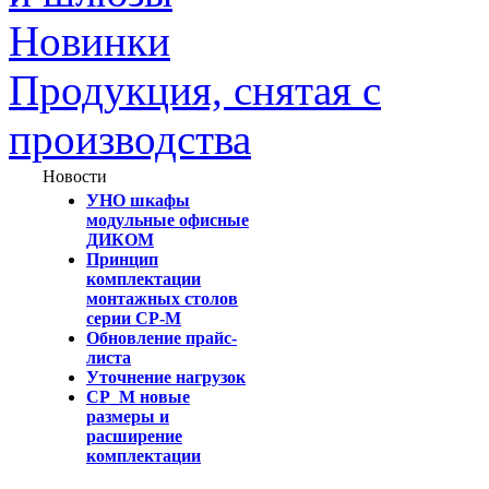
Новинки
Продукция, снятая с
производства
Новости
УНО шкафы
модульные офисные
ДИКОМ
Принцип
комплектации
монтажных столов
серии СР-М
Обновление прайс-
листа
Уточнение нагрузок
СР_М новые
размеры и
расширение
комплектации