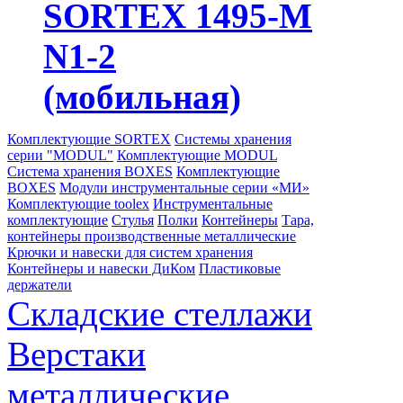
SORTEX 1495-M
N1-2
(мобильная)
Комплектующие SORTEX
Системы хранения
серии "MODUL"
Комплектующие MODUL
Система хранения BOXES
Комплектующие
BOXES
Модули инструментальные серии «МИ»
Комплектующие toolex
Инструментальные
комплектующие
Стулья
Полки
Контейнеры
Тара,
контейнеры производственные металлические
Крючки и навески для систем хранения
Контейнеры и навески ДиКом
Пластиковые
держатели
Складские стеллажи
Верстаки
металлические