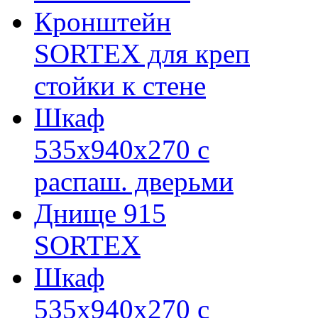
Кронштейн
SORTEX для креп
стойки к стене
Шкаф
535х940х270 с
распаш. дверьми
Днище 915
SORTEX
Шкаф
535х940х270 с