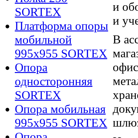
и об
SORTEX
и уч
Платформа опоры
В ас
мобильной
мага
995х955 SORTEX
офис
Опора
мета
односторонняя
хран
SORTEX
доку
Опора мобильная
шлю
995х955 SORTEX
Опора