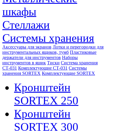
шкафы
Стеллажи
Системы хранения
Аксессуары для экранов
Лотки и перегородки для
инструментальных ящиков, тумб
Пластиковые
держатели для инструментов
Наборы
инструментов в ящик
Тиски
Система хранения
СТ-031
Комплектующие СТ-031
Системы
хранения SORTEX
Комплектующие SORTEX
Кронштейн
SORTEX 250
Кронштейн
SORTEX 300