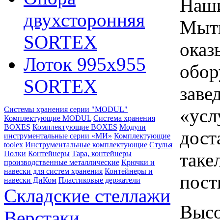
Наши
двухсторонняя
Мыти
SORTEX
оказ
Лоток 995х955
обор
SORTEX
заве
«усл
Системы хранения серии "MODUL"
Комплектующие MODUL
Система хранения
BOXES
Комплектующие BOXES
Модули
дост
инструментальные серии «МИ»
Комплектующие
toolex
Инструментальные комплектующие
Стулья
таке
Полки
Контейнеры
Тара, контейнеры
производственные металлические
Крючки и
навески для систем хранения
Контейнеры и
пост
навески ДиКом
Пластиковые держатели
Складские стеллажи
Высо
Верстаки