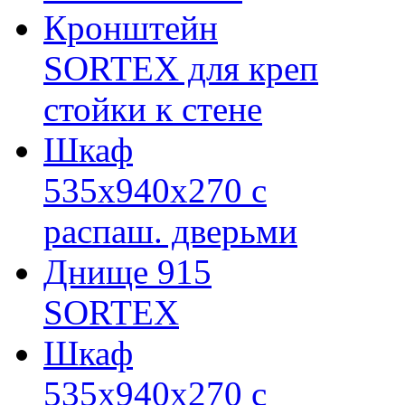
Кронштейн
SORTEX для креп
стойки к стене
Шкаф
535х940х270 с
распаш. дверьми
Днище 915
SORTEX
Шкаф
535х940х270 с