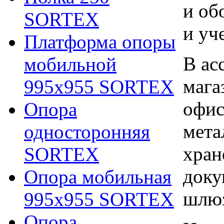
и об
SORTEX
и уч
Платформа опоры
В ас
мобильной
мага
995х955 SORTEX
офис
Опора
мета
односторонняя
хран
SORTEX
доку
Опора мобильная
шлю
995х955 SORTEX
Опора