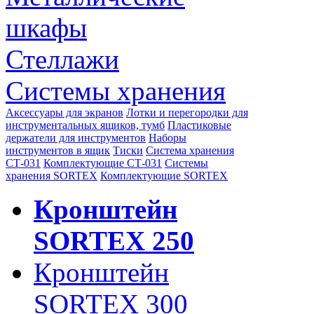
шкафы
Стеллажи
Системы хранения
Аксессуары для экранов
Лотки и перегородки для
инструментальных ящиков, тумб
Пластиковые
держатели для инструментов
Наборы
инструментов в ящик
Тиски
Система хранения
СТ-031
Комплектующие СТ-031
Системы
хранения SORTEX
Комплектующие SORTEX
Кронштейн
SORTEX 250
Кронштейн
SORTEX 300