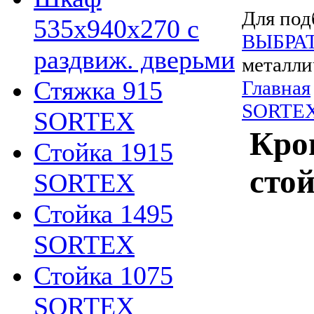
Для под
535х940х270 с
ВЫБРА
раздвиж. дверьми
металли
Стяжка 915
Главная
SORTE
SORTEX
Кро
Стойка 1915
стой
SORTEX
Стойка 1495
SORTEX
Стойка 1075
SORTEX