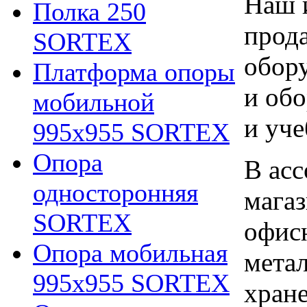
Наш 
Полка 250
прод
SORTEX
обору
Платформа опоры
и обо
мобильной
и уче
995х955 SORTEX
Опора
В асс
односторонняя
мага
SORTEX
офис
Опора мобильная
мета
995х955 SORTEX
хране