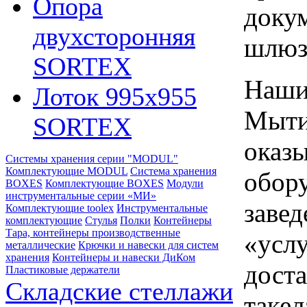
Опора
докум
двухсторонняя
шлюз
SORTEX
Наши
Лоток 995х955
Мыти
SORTEX
оказ
Системы хранения серии "MODUL"
Комплектующие MODUL
Система хранения
обору
BOXES
Комплектующие BOXES
Модули
инструментальные серии «МИ»
завед
Комплектующие toolex
Инструментальные
комплектующие
Стулья
Полки
Контейнеры
Тара, контейнеры производственные
«усл
металлические
Крючки и навески для систем
хранения
Контейнеры и навески ДиКом
доста
Пластиковые держатели
Складские стеллажи
такел