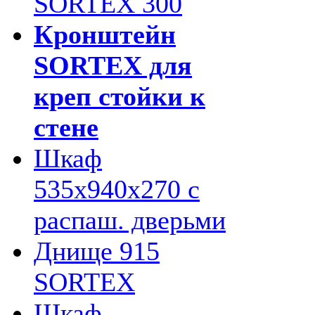
SORTEX 300
Кронштейн
SORTEX для
креп стойки к
стене
Шкаф
535х940х270 с
распаш. дверьми
Днище 915
SORTEX
Шкаф