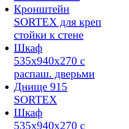
Кронштейн
SORTEX для креп
стойки к стене
Шкаф
535х940х270 с
распаш. дверьми
Днище 915
SORTEX
Шкаф
535х940х270 с