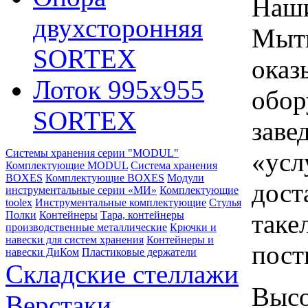
Наши
двухсторонняя
Мыти
SORTEX
оказ
Лоток 995х955
обор
SORTEX
заве
«усл
Системы хранения серии "MODUL"
Комплектующие MODUL
Система хранения
BOXES
Комплектующие BOXES
Модули
дост
инструментальные серии «МИ»
Комплектующие
toolex
Инструментальные комплектующие
Стулья
таке
Полки
Контейнеры
Тара, контейнеры
производственные металлические
Крючки и
навески для систем хранения
Контейнеры и
пост
навески ДиКом
Пластиковые держатели
Складские стеллажи
Высо
Верстаки