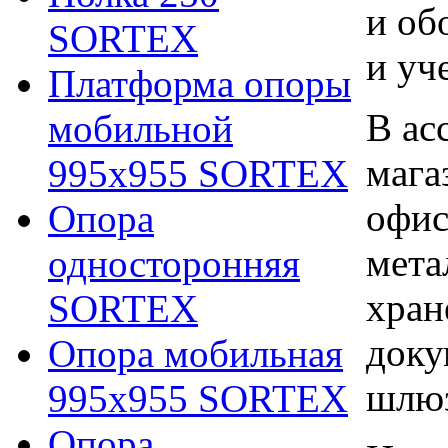
и об
SORTEX
и уч
Платформа опоры
В ас
мобильной
мага
995х955 SORTEX
офис
Опора
мета
односторонняя
хран
SORTEX
доку
Опора мобильная
шлю
995х955 SORTEX
Опора