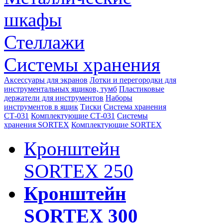
шкафы
Стеллажи
Системы хранения
Аксессуары для экранов
Лотки и перегородки для
инструментальных ящиков, тумб
Пластиковые
держатели для инструментов
Наборы
инструментов в ящик
Тиски
Система хранения
СТ-031
Комплектующие СТ-031
Системы
хранения SORTEX
Комплектующие SORTEX
Кронштейн
SORTEX 250
Кронштейн
SORTEX 300