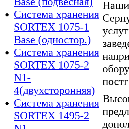
Base (подвесная)
Наши
Система хранения
Серпу
SORTEX 1075-1
услуг
Base (одностор.)
завед
Система хранения
напри
SORTEX 1075-2
обору
N1-
постг
4(двухсторонняя)
Высок
Система хранения
предл
SORTEX 1495-2
допол
N1-