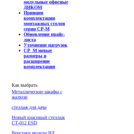
модульные офисные
ДИКОМ
Принцип
комплектации
монтажных столов
серии СР-М
Обновление прайс-
листа
Уточнение нагрузок
СР_М новые
размеры и
расширение
комплектации
Как выбрать
Металлические шкафы с
жалюзи
cтеллаж для дачи
Новый красивый стеллаж
СТ-012 ESD
Верстаки модели ВЛ