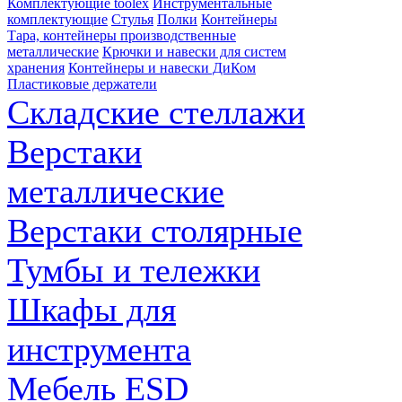
Комплектующие toolex
Инструментальные
комплектующие
Стулья
Полки
Контейнеры
Тара, контейнеры производственные
металлические
Крючки и навески для систем
хранения
Контейнеры и навески ДиКом
Пластиковые держатели
Складские стеллажи
Верстаки
металлические
Верстаки столярные
Тумбы и тележки
Шкафы для
инструмента
Мебель ESD