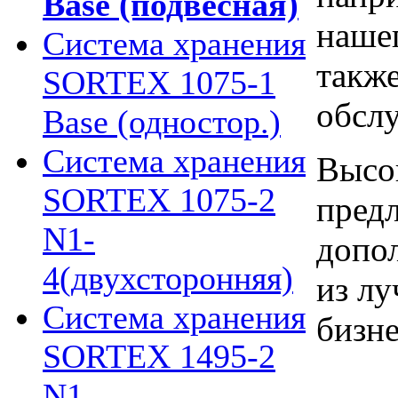
Base (подвесная)
нашег
Система хранения
также
SORTEX 1075-1
обсл
Base (одностор.)
Система хранения
Высок
SORTEX 1075-2
предл
N1-
допо
4(двухсторонняя)
из л
Система хранения
бизне
SORTEX 1495-2
N1-