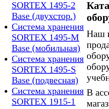
Ката
SORTEX 1495-2
Base (двухстор.)
обор
Система хранения
Наш 
SORTEX 1495-M
прод
Base (мобильная)
обору
Система хранения
обору
SORTEX 1495-S
учебн
Base (подвесная)
Система хранения
В асс
SORTEX 1915-1
мага