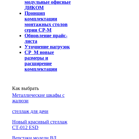
модульные офисные
ДИКОМ
Принцип
комплектации
монтажных столов
серии СР-М
Обновление прайс-
листа
Уточнение нагрузок
СР_М новые
размеры и
расширение
комплектации
Как выбрать
Металлические шкафы с
жалюзи
cтеллаж для дачи
Новый красивый стеллаж
СТ-012 ESD
Верстаки модели ВЛ