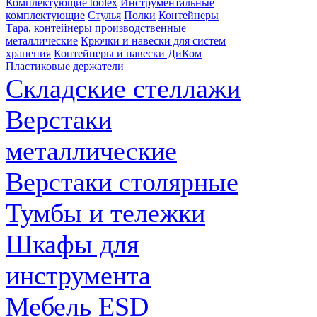
Комплектующие toolex
Инструментальные
комплектующие
Стулья
Полки
Контейнеры
Тара, контейнеры производственные
металлические
Крючки и навески для систем
хранения
Контейнеры и навески ДиКом
Пластиковые держатели
Складские стеллажи
Верстаки
металлические
Верстаки столярные
Тумбы и тележки
Шкафы для
инструмента
Мебель ESD