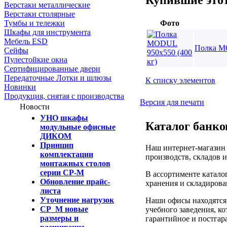
Верстаки металлические
Верстаки столярные
Фото
Тумбы и тележки
Шкафы для инструмента
Мебель ESD
Полка MO
Сейфы
Пулестойкие окна
Сертифицированные двери
Передаточные Лотки и шлюзы
К списку элементов
Новинки
Продукция, снятая с производства
Версия для печати
Новости
УНО шкафы
Каталог банко
модульные офисные
ДИКОМ
Принцип
Наш интернет-магазин 
комплектации
производств, складов 
монтажных столов
серии СР-М
В ассортименте катало
Обновление прайс-
хранения и складирова
листа
Уточнение нагрузок
Наши офисы находятся 
СР_М новые
учебного заведения, ко
размеры и
гарантийное и постгар