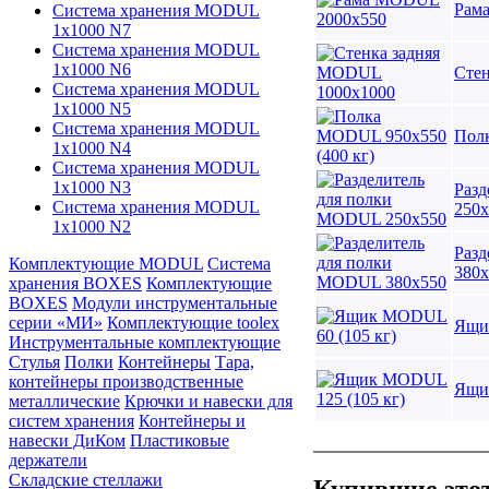
Рам
Система хранения MODUL
1х1000 N7
Система хранения MODUL
1х1000 N6
Сте
Система хранения MODUL
1х1000 N5
Система хранения MODUL
Полк
1х1000 N4
Система хранения MODUL
1х1000 N3
Раз
Система хранения MODUL
250х
1х1000 N2
Раз
Комплектующие MODUL
Система
380х
хранения BOXES
Комплектующие
BOXES
Модули инструментальные
серии «МИ»
Комплектующие toolex
Ящи
Инструментальные комплектующие
Стулья
Полки
Контейнеры
Тара,
контейнеры производственные
Ящи
металлические
Крючки и навески для
систем хранения
Контейнеры и
навески ДиКом
Пластиковые
держатели
Складские стеллажи
Купившие этот