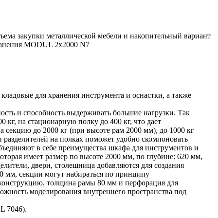
бъема закупки металлической мебели и накопительный вариант
ранения MODUL 2х2000 N7
кладовые для хранения инструмента и оснастки, а также
сть и способность выдерживать большие нагрузки. Так
кг, на стационарную полку до 400 кг, что дает
 секцию до 2000 кг (при высоте рам 2000 мм), до 1000 кг
и разделителей на полках поможет удобно скомпоновать
бъединяют в себе преимущества шкафа для инструментов и
оторая имеет размер по высоте 2000 мм, по глубине: 620 мм,
делители, двери, столешница добавляются для создания
0 мм, секции могут набираться по принципу
конструкцию, толщина рамы 80 мм и перфорация для
можность моделирования внутреннего пространства под
L 7046).