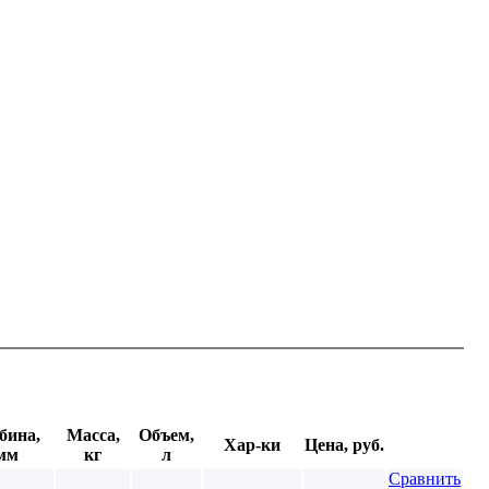
бина,
Масса,
Объем,
Хар-ки
Цена, руб.
мм
кг
л
Сравнить