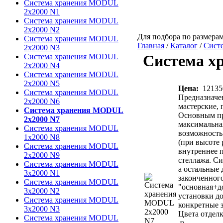
Система хранения MODUL
2х2000 N1
Система хранения MODUL
2х2000 N2
Для подбора по размерам
Система хранения MODUL
Главная
/
Каталог
/
Сист
2х2000 N3
Система х
Система хранения MODUL
2х2000 N4
Система хранения MODUL
2х2000 N5
Цена:
12135
Система хранения MODUL
Предназначе
2х2000 N6
мастерские, 
Система хранения MODUL
Основным пр
2х2000 N7
максимальная
Система хранения MODUL
возможность 
1х2000 N8
(при высоте 
Система хранения MODUL
внутреннее 
2х2000 N9
стеллажа. Си
Система хранения MODUL
а остальные 
3х2000 N1
законченног
Система хранения MODUL
"основная+д
3х2000 N2
установки д
Система хранения MODUL
конкретные з
3х2000 N3
Цвета отделк
Система хранения MODUL