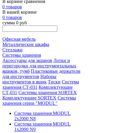
В корзине сравнения
0 товаров
В вашей корзине
0 товаров
сумма 0 руб
Офисная мебель
Металлические шкафы
Стеллажи
Системы хранения
Аксессуары для экранов
Лотки и
перегородки для инструментальных
ящиков, тумб
Пластиковые держатели
для инструментов
Наборы
инструментов в ящик
Тиски
Система
хранения СТ-031
Комплектующие
СТ-031
Системы хранения SORTEX
Комплектующие SORTEX
Системы
хранения серии "MODUL"
Система хранения MODUL
2х2000 N8
Система хранения MODUL
1х2000 N9