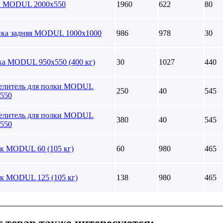
а MODUL 2000х550
1960
622
80
нка задняя MODUL 1000х1000
986
978
30
а MODUL 950х550 (400 кг)
30
1027
440
делитель для полки MODUL
250
40
545
550
делитель для полки MODUL
380
40
545
550
к MODUL 60 (105 кг)
60
980
465
к MODUL 125 (105 кг)
138
980
465
 товар также интересуются: