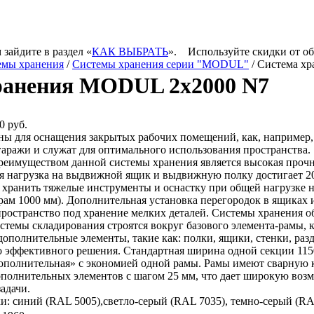
 зайдите в раздел «
КАК ВЫБРАТЬ
».
Используйте скидки от о
емы хранения
/
Системы хранения серии "MODUL"
/ Система х
ранения MODUL 2х2000 N7
0 руб.
ны для оснащения закрытых рабочих помещений, как, например, 
гаражи и служат для оптимального использования пространства.
еимуществом данной системы хранения является высокая прочно
 нагрузка на выдвижной ящик и выдвижную полку достигает 200 
хранить тяжелые инструменты и оснастку при общей нагрузке на
рам 1000 мм). Дополнительная установка перегородок в ящиках 
пространство под хранение мелких деталей. Системы хранения о
стемы складирования строятся вокруг базового элемента-рамы, к
дополнительные элементы, такие как: полки, ящики, стенки, раз
о эффективного решения. Стандартная ширина одной секции 115
ополнительная» с экономией одной рамы. Рамы имеют сварную 
ополнительных элементов с шагом 25 мм, что дает широкую воз
адачи.
и: синий (RAL 5005),светло-серый (RAL 7035), темно-серый (RA