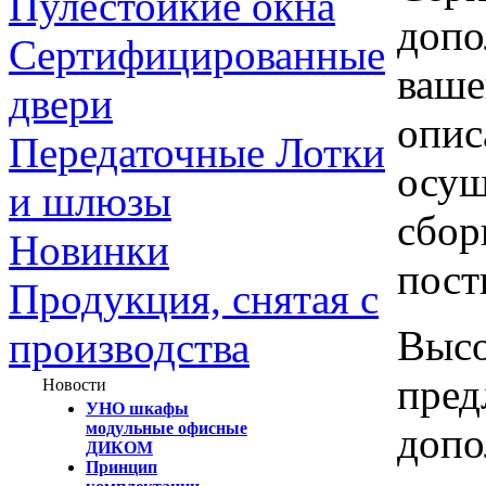
Пулестойкие окна
допо
Сертифицированные
ваше
двери
опис
Передаточные Лотки
осущ
и шлюзы
сбор
Новинки
пост
Продукция, снятая с
Высо
производства
пред
Новости
УНО шкафы
модульные офисные
допо
ДИКОМ
Принцип