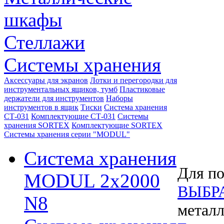
шкафы
Стеллажи
Системы хранения
Аксессуары для экранов
Лотки и перегородки для
инструментальных ящиков, тумб
Пластиковые
держатели для инструментов
Наборы
инструментов в ящик
Тиски
Система хранения
СТ-031
Комплектующие СТ-031
Системы
хранения SORTEX
Комплектующие SORTEX
Системы хранения серии "MODUL"
Система хранения
Для по
MODUL 2х2000
ВЫБР
N8
металл