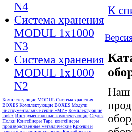
N4
К сп
Система хранения
MODUL 1х1000
Версия
N3
Кат
Система хранения
обо
MODUL 1х1000
N2
Наш 
Комплектующие MODUL
Система хранения
прод
BOXES
Комплектующие BOXES
Модули
инструментальные серии «МИ»
Комплектующие
обор
toolex
Инструментальные комплектующие
Стулья
Полки
Контейнеры
Тара, контейнеры
производственные металлические
Крючки и
обор
навески для систем хранения
Контейнеры и