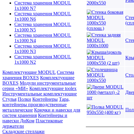
Рам
Система хранения MODUL
1х1000 N7
Система хранения MODUL
Сте
1х1000 N6
(спл
Система хранения MODUL
1х1000 N5
Система хранения MODUL
Сте
1х1000 N4
Система хранения MODUL
1х1000 N3
Система хранения MODUL
Кры
1х1000 N2
Комплектующие MODUL
Система
Сто
хранения BOXES
Комплектующие
BOXES
Модули инструментальные
серии «МИ»
Комплектующие toolex
Две
Инструментальные комплектующие
Стулья
Полки
Контейнеры
Тара,
контейнеры производственные
Пол
металлические
Крючки и навески для
систем хранения
Контейнеры и
навески ДиКом
Пластиковые
держатели
Складские стеллажи