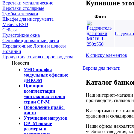
Купившие этот
Верстаки металлические
Верстаки столярные
Тумбы и тележки
Фото
Шкафы для инструмента
Мебель ESD
Сейфы
Разделит
Пулестойкие окна
Сертифицированные двери
Передаточные Лотки и шлюзы
Новинки
К списку элементов
Продукция, снятая с производства
Новости
Версия для печати
УНО шкафы
модульные офисные
ДИКОМ
Каталог банко
Принцип
комплектации
Наш интернет-магазин 
монтажных столов
производств, складов 
серии СР-М
Обновление прайс-
В ассортименте катало
листа
хранения и складирова
Уточнение нагрузок
СР_М новые
Наши офисы находятся 
размеры и
учебного заведения, ко