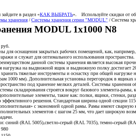
 зайдите в раздел «
КАК ВЫБРАТЬ
».
Используйте скидки от о
емы хранения
/
Системы хранения серии "MODUL"
/ Система х
ранения MODUL 1х1000 N8
 руб.
ны для оснащения закрытых рабочих помещений, как, например, 
гаражи и служат для оптимального использования пространства.
еимуществом данной системы хранения является высокая прочно
 нагрузка на выдвижной ящик и выдвижную полку достигает 200 
хранить тяжелые инструменты и оснастку при общей нагрузке на
рам 1000 мм). Дополнительная установка перегородок в ящиках 
пространство под хранение мелких деталей. Системы хранения о
стемы складирования строятся вокруг базового элемента-рамы, к
дополнительные элементы, такие как: полки, ящики, стенки, раз
о эффективного решения. Стандартная ширина одной секции 115
ополнительная» с экономией одной рамы. Рамы имеют сварную 
ополнительных элементов с шагом 25 мм, что дает широкую воз
адачи.
и: синий (RAL 5005),светло-серый (RAL 7035), темно-серый (RA
980
1150