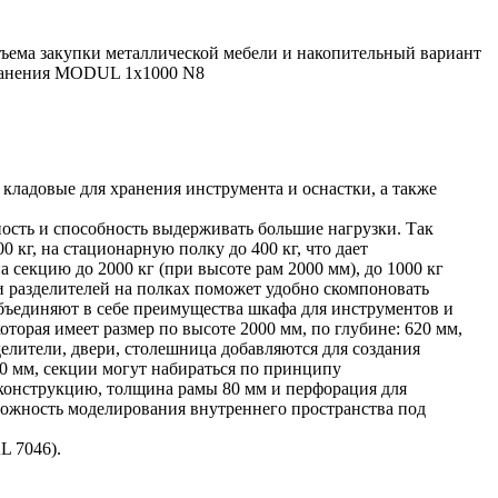
бъема закупки металлической мебели и накопительный вариант
ранения MODUL 1х1000 N8
кладовые для хранения инструмента и оснастки, а также
сть и способность выдерживать большие нагрузки. Так
кг, на стационарную полку до 400 кг, что дает
 секцию до 2000 кг (при высоте рам 2000 мм), до 1000 кг
и разделителей на полках поможет удобно скомпоновать
бъединяют в себе преимущества шкафа для инструментов и
оторая имеет размер по высоте 2000 мм, по глубине: 620 мм,
делители, двери, столешница добавляются для создания
0 мм, секции могут набираться по принципу
конструкцию, толщина рамы 80 мм и перфорация для
можность моделирования внутреннего пространства под
L 7046).