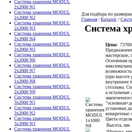
Система хранения MODUL
2х2000 N1
Система хранения MODUL
Для подбора по размерам
2х2000 N2
Главная
/
Каталог
/
Сист
Система хранения MODUL
Система х
2х2000 N3
Система хранения MODUL
2х2000 N4
Система хранения MODUL
Цена:
73700
2х2000 N5
Предназначе
Система хранения MODUL
мастерские, 
2х2000 N6
Основным пр
Система хранения MODUL
максимальная
2х2000 N7
возможность 
Система хранения MODUL
(при высоте 
1х2000 N8
внутреннее 
Система хранения MODUL
стеллажа. Си
2х2000 N9
а остальные 
Система хранения MODUL
законченног
3х2000 N1
"основная+д
Система хранения MODUL
установки д
3х2000 N2
конкретные з
Система хранения MODUL
Цвета отделк
3х2000 N3
Высота, мм
Система хранения MODUL
Ширина, мм