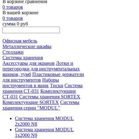
В корзине сравнения
0 товаров
В вашей корзине
0 товаров
сумма 0 руб
Офисная мебель
Металлические шкафы
Стеллажи
Системы хранения
Аксессуары для экранов
Лотки и
перегородки для инструментальных
ящиков, тумб
Пластиковые держатели
для инструментов
Наборы
инструментов в ящик
Тиски
Система
хранения СТ-031
Комплектующие
СТ-031
Системы хранения SORTEX
Комплектующие SORTEX
Системы
хранения серии "MODUL"
Система хранения MODUL
2х2000 N8
Система хранения MODUL
1х2000 N9