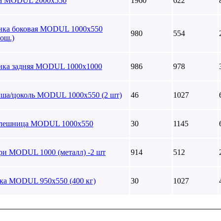
а MODUL 2000х550
1960
622
нка боковая MODUL 1000х550
980
554
ош.)
нка задняя MODUL 1000х1000
986
978
ша/цоколь MODUL 1000х550 (2 шт)
46
1027
лешница MODUL 1000х550
30
1145
ри MODUL 1000 (металл) -2 шт
914
512
ка MODUL 950х550 (400 кг)
30
1027