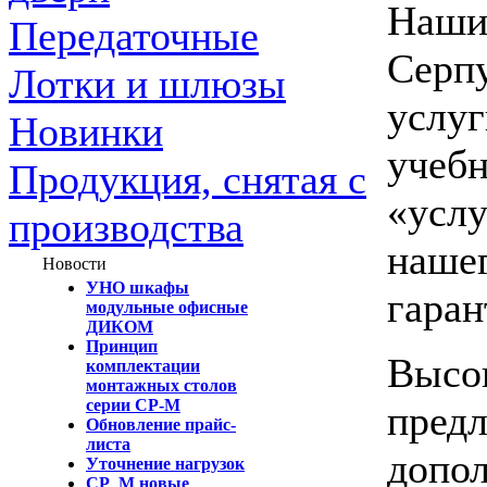
Наши
Передаточные
Серпу
Лотки и шлюзы
услуг
Новинки
учебн
Продукция, снятая с
«услу
производства
нашег
Новости
УНО шкафы
гаран
модульные офисные
ДИКОМ
Принцип
Высок
комплектации
монтажных столов
серии СР-М
предл
Обновление прайс-
листа
допол
Уточнение нагрузок
СР_М новые