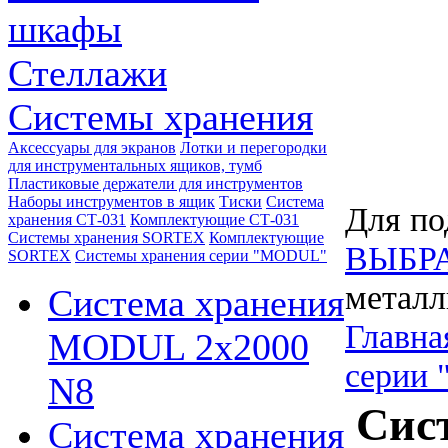
шкафы
Стеллажи
Системы хранения
Аксессуары для экранов
Лотки и перегородки
для инструментальных ящиков, тумб
Пластиковые держатели для инструментов
Наборы инструментов в ящик
Тиски
Система
Для по
хранения СТ-031
Комплектующие СТ-031
Системы хранения SORTEX
Комплектующие
ВЫБР
SORTEX
Системы хранения серии "MODUL"
металл
Система хранения
Главна
MODUL 2х2000
серии
N8
Сис
Система хранения