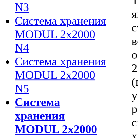
Т
N3
я
Система хранения
с
MODUL 2х2000
в
N4
о
Система хранения
2
MODUL 2х2000
(
N5
у
Система
р
хранения
с
MODUL 2х2000
х