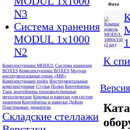
MODUL 1х1000
Фото
N3
К
Система хранения
MODUL 1х1000
1
N2
К спи
Комплектующие MODUL
Система хранения
BOXES
Комплектующие BOXES
Модули
инструментальные серии «МИ»
Комплектующие toolex
Инструментальные
Версия
комплектующие
Стулья
Полки
Контейнеры
Тара, контейнеры производственные
металлические
Крючки и навески для систем
хранения
Контейнеры и навески ДиКом
Ката
Пластиковые держатели
Складские стеллажи
обор
Верстаки