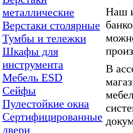
Наш и
металлические
банко
Верстаки столярные
можно
Тумбы и тележки
произ
Шкафы для
инструмента
В асс
Мебель ESD
мага
Сейфы
мебел
Пулестойкие окна
систе
Сертифицированные
докум
двери