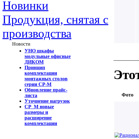
Новинки
Продукция, снятая с
производства
Новости
УНО шкафы
модульные офисные
ДИКОМ
Принцип
Это
комплектации
монтажных столов
серии СР-М
Обновление прайс-
Фото
листа
Уточнение нагрузок
СР_М новые
размеры и
расширение
комплектации