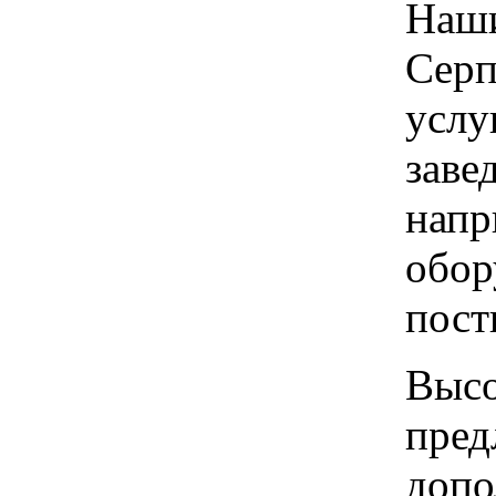
Наши
Серп
услу
заве
напр
обор
пост
Высо
пред
допо