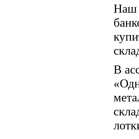
Наш 
банк
купи
скла
В ас
«Одн
мета
скла
лотк