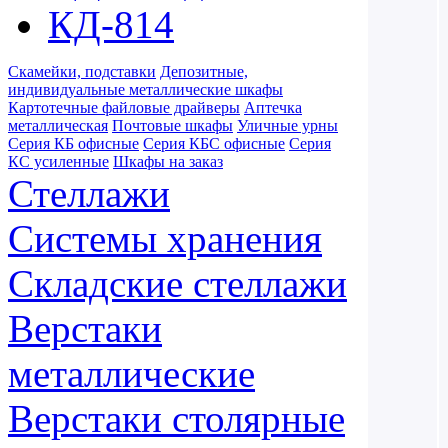
КД-814
Скамейки, подставки
Депозитные,
индивидуальные металлические шкафы
Картотечные файловые драйверы
Аптечка
металлическая
Почтовые шкафы
Уличные урны
Серия КБ офисные
Серия КБС офисные
Серия
КC усиленные
Шкафы на заказ
Стеллажи
Системы хранения
Складские стеллажи
Верстаки
металлические
Верстаки столярные