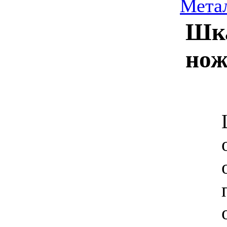
Мета
Шка
нож