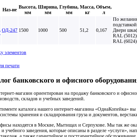
Высота,
Ширина,
Глубина,
Масса,
Объем,
Наз-ие
мм
мм
мм
кг
л
По желани
подставкой
ОД-247
1500
1000
500
51,2
0,167
Двери шкаф
RAL (5012)
RAL (6024)
ку элементов
ля печати
лог банковского и офисного оборудовани
тернет-магазин ориентирован на продажу банковского и офисног
изводств, складов и учебных заведений.
ртименте каталога нашего интернет-магазина «ОднаКопейка» вы
системы хранения и складирования груза и документов, верстак
фисы находятся в Москве, Мытищах и Серпухове. Мы так же ока
 и учебного заведения, которые описаны в разделе «услуги», н
 такелаж, а также гарантийное и постгарантийное обслуживание.