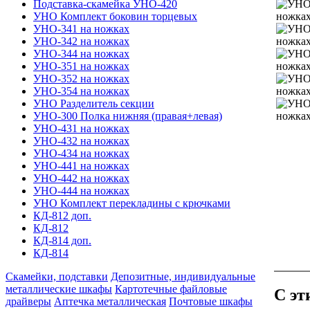
Подставка-скамейка УНО-420
УНО Комплект боковин торцевых
УНО-341 на ножках
УНО-342 на ножках
УНО-344 на ножках
УНО-351 на ножках
УНО-352 на ножках
УНО-354 на ножках
УНО Разделитель секции
УНО-300 Полка нижняя (правая+левая)
УНО-431 на ножках
УНО-432 на ножках
УНО-434 на ножках
УНО-441 на ножках
УНО-442 на ножках
УНО-444 на ножках
УНО Комплект перекладины с крючками
КД-812 доп.
КД-812
КД-814 доп.
КД-814
Скамейки, подставки
Депозитные, индивидуальные
металлические шкафы
Картотечные файловые
С эт
драйверы
Аптечка металлическая
Почтовые шкафы