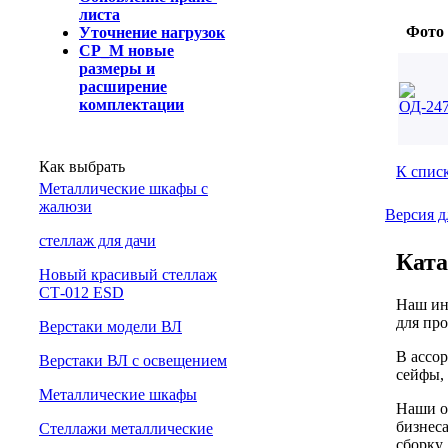
листа
Фото
Уточнение нагрузок
СР_М новые
размеры и
расширение
комплектации
Как выбрать
К спис
Металлические шкафы с
жалюзи
Версия д
cтеллаж для дачи
Ката
Новый красивый стеллаж
СТ-012 ESD
Наш ин
для про
Верстаки модели ВЛ
В ассо
Верстаки ВЛ с освещением
сейфы, 
Металлические шкафы
Наши о
бизнеса
Стеллажи металлические
сборку,