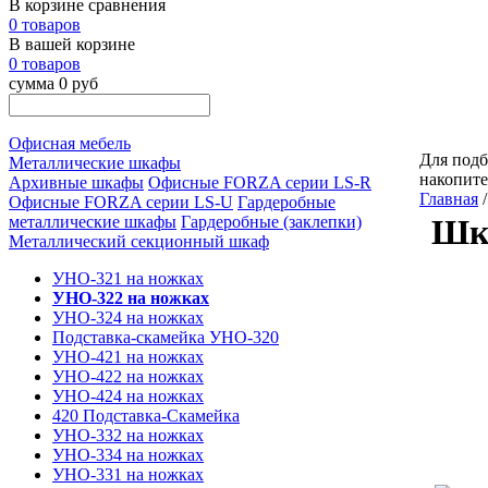
В корзине сравнения
0 товаров
В вашей корзине
0 товаров
сумма 0 руб
Офисная мебель
Для подб
Металлические шкафы
накопит
Архивные шкафы
Офисные FORZA серии LS-R
Главная
Офисные FORZA серии LS-U
Гардеробные
металлические шкафы
Гардеробные (заклепки)
Шк
Металлический секционный шкаф
УНО-321 на ножках
УНО-322 на ножках
УНО-324 на ножках
Подставка-скамейка УНО-320
УНО-421 на ножках
УНО-422 на ножках
УНО-424 на ножках
420 Подставка-Скамейка
УНО-332 на ножках
УНО-334 на ножках
УНО-331 на ножках