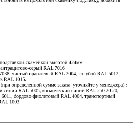
становить на цоколь или скамейку-подставку, добавить
подставкой-скамейкой высотой 424мм
 антрацитово-серый RAL 7016
7038, чистый оранжевый RAL 2004, голубой RAL 5012,
ть RAL 1015.
при определенной сумме заказа, уточняйте у менеджера) :
й синий RAL 5005, космический синий RAL 250 20 20,
 6011, бордово-фиолетовый RAL 4004, транспортный
RAL 1003