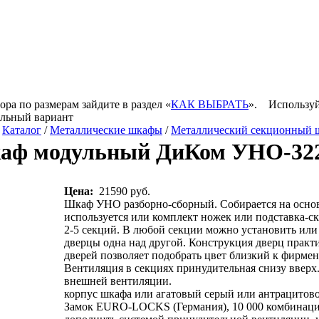
ора по размерам зайдите в раздел «
КАК ВЫБРАТЬ
».
Используй
ельный вариант
/
Каталог
/
Металлические шкафы
/
Металлический секционный 
аф модульный ДиКом УНО-322
Цена:
21590 руб.
Шкаф УНО разборно-сборный. Собирается на основ
используется или комплект ножек или подставка-с
2-5 секций. В любой секции можно установить ил
дверцы одна над другой. Конструкция дверц практ
дверей позволяет подобрать цвет близкий к фирмен
Вентиляция в секциях принудительная снизу вверх
внешней вентиляции.
корпус шкафа или агатовый серый или антрацитов
Замок EURO-LOCKS (Германия), 10 000 комбинаци