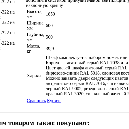
дополнить системой принудительной вентиляции, у
наклонную крышу
Высота,
1850
мм
Ширина,
600
мм
Глубина,
500
мм
Масса,
39,9
кг
Шкаф комплектуется набором ножек или 
Корпус — агатовый серый RAL 7038 или
Цвет дверей шкафа агатовый серый RAL 
бирюзово-синий RAL 5018, слоновая кос
Хар-ки
Можно заказать двери следующих цветов (
антрацитово-серый RAL 7016, сигнальны
черный RAL 9005, резедово-зеленый RAL
красный RAL 3020, сигнальный желтый 
Сравнить
Купить
им товаром также покупают: