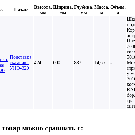
Высота,
Ширина,
Глубина,
Масса,
Объем,
о
Наз-ие
мм
мм
мм
кг
л
Шка
под
Кор
ант
Цве
703
гол
Подставка-
501
скамейка
424
600
887
14,65
-
Мож
УНО-320
(пр
у м
701
кос
RAL
бор
тра
сиг
 товар можно сравнить с: