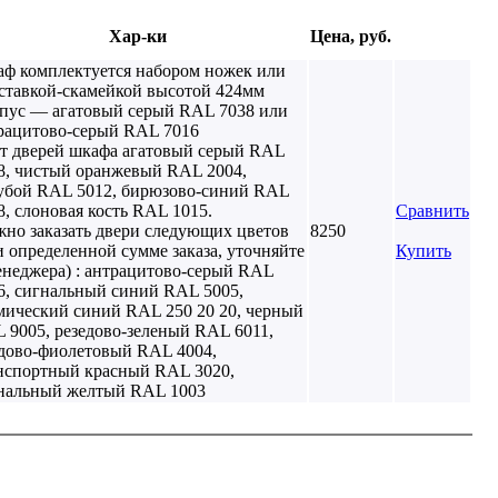
Хар-ки
Цена, руб.
ф комплектуется набором ножек или
ставкой-скамейкой высотой 424мм
пус — агатовый серый RAL 7038 или
рацитово-серый RAL 7016
т дверей шкафа агатовый серый RAL
8, чистый оранжевый RAL 2004,
убой RAL 5012, бирюзово-синий RAL
8, слоновая кость RAL 1015.
Сравнить
но заказать двери следующих цветов
8250
и определенной сумме заказа, уточняйте
Купить
енеджера) : антрацитово-серый RAL
6, сигнальный синий RAL 5005,
мический синий RAL 250 20 20, черный
 9005, резедово-зеленый RAL 6011,
дово-фиолетовый RAL 4004,
нспортный красный RAL 3020,
нальный желтый RAL 1003