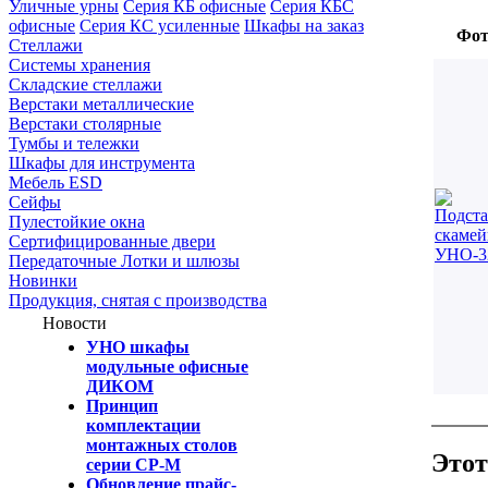
Уличные урны
Серия КБ офисные
Серия КБС
офисные
Серия КC усиленные
Шкафы на заказ
Фот
Стеллажи
Системы хранения
Складские стеллажи
Верстаки металлические
Верстаки столярные
Тумбы и тележки
Шкафы для инструмента
Мебель ESD
Сейфы
Пулестойкие окна
Сертифицированные двери
Передаточные Лотки и шлюзы
Новинки
Продукция, снятая с производства
Новости
УНО шкафы
модульные офисные
ДИКОМ
Принцип
комплектации
монтажных столов
Этот
серии СР-М
Обновление прайс-