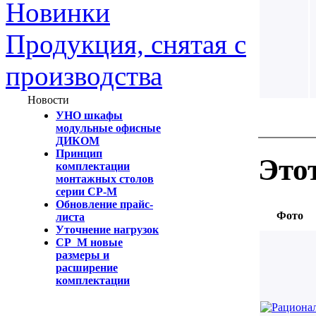
Новинки
Продукция, снятая с
производства
Новости
УНО шкафы
модульные офисные
ДИКОМ
Принцип
Это
комплектации
монтажных столов
серии СР-М
Обновление прайс-
Фото
листа
Уточнение нагрузок
СР_М новые
размеры и
расширение
комплектации