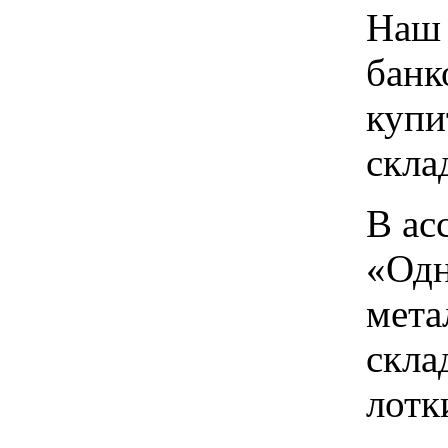
Наш 
банк
купи
скла
В ас
«Одн
мета
скла
лотк