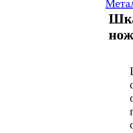
Мета
Шка
нож