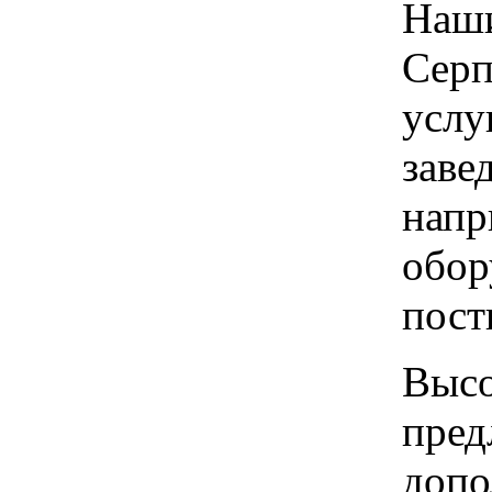
Наши
Серп
услу
заве
напр
обор
пост
Высо
пред
допо