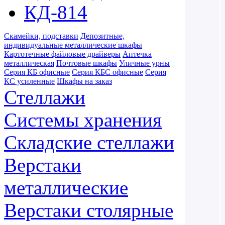
КД-814
Скамейки, подставки
Депозитные,
индивидуальные металлические шкафы
Картотечные файловые драйверы
Аптечка
металлическая
Почтовые шкафы
Уличные урны
Серия КБ офисные
Серия КБС офисные
Серия
КC усиленные
Шкафы на заказ
Стеллажи
Системы хранения
Складские стеллажи
Верстаки
металлические
Верстаки столярные