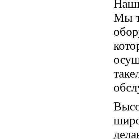
Наши
Мы т
обор
кото
осущ
таке
обсл
Высо
широ
дела