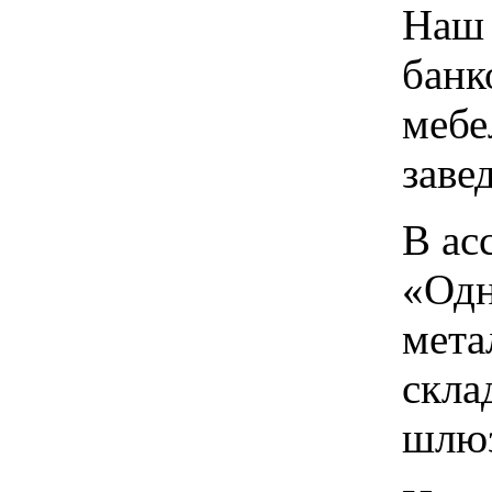
Наш 
банк
мебе
заве
В ас
«Одн
мета
скла
шлю