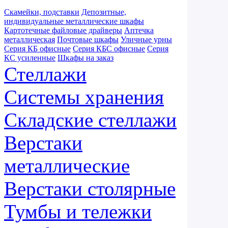
Скамейки, подставки
Депозитные,
индивидуальные металлические шкафы
Картотечные файловые драйверы
Аптечка
металлическая
Почтовые шкафы
Уличные урны
Серия КБ офисные
Серия КБС офисные
Серия
КC усиленные
Шкафы на заказ
Стеллажи
Системы хранения
Складские стеллажи
Верстаки
металлические
Верстаки столярные
Тумбы и тележки