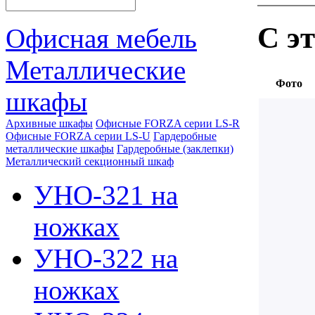
С э
Офисная мебель
Металлические
Фото
шкафы
Архивные шкафы
Офисные FORZA серии LS-R
Офисные FORZA серии LS-U
Гардеробные
металлические шкафы
Гардеробные (заклепки)
Металлический секционный шкаф
УНО-321 на
ножках
УНО-322 на
ножках