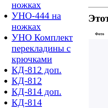
ножках
УНО-444 на
Это
ножках
Фото
УНО Комплект
перекладины с
крючками
КД-812 доп.
КД-812
КД-814 доп.
КД-814