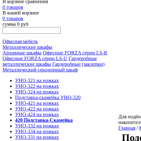
В корзине сравнения
0 товаров
В вашей корзине
0 товаров
сумма 0 руб
Офисная мебель
Металлические шкафы
Архивные шкафы
Офисные FORZA серии LS-R
Офисные FORZA серии LS-U
Гардеробные
металлические шкафы
Гардеробные (заклепки)
Металлический секционный шкаф
УНО-321 на ножках
УНО-322 на ножках
УНО-324 на ножках
Подставка-скамейка УНО-320
УНО-421 на ножках
УНО-422 на ножках
УНО-424 на ножках
Для подбо
420 Подставка-Скамейка
накопител
УНО-332 на ножках
Главная
/
УНО-334 на ножках
Под
УНО-331 на ножках