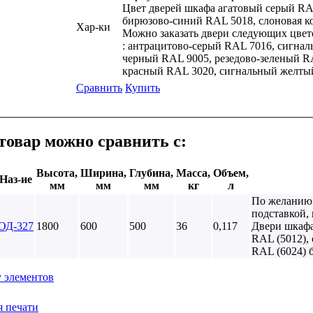
Цвет дверей шкафа агатовый серый RA
бирюзово-синий RAL 5018, слоновая к
Хар-ки
Можно заказать двери следующих цвето
: антрацитово-серый RAL 7016, сигна
черный RAL 9005, резедово-зеленый R
красный RAL 3020, сигнальный желты
Сравнить
Купить
товар можно сравнить с:
Высота,
Ширина,
Глубина,
Масса,
Объем,
Наз-ие
мм
мм
мм
кг
л
По желанию
подставкой,
ОД-327
1800
600
500
36
0,117
Двери шкафа
RAL (5012),
RAL (6024) 
у элементов
я печати