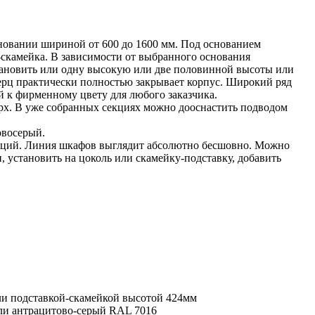
овании шириной от 600 до 1600 мм. Под основанием
-скамейка. В зависимости от выбранного основания
тановить или одну высокую или две половинной высоты или
ерц практически полностью закрывает корпус. Широкий ряд
й к фирменному цвету для любого заказчика.
рх. В уже собранных секциях можно дооснастить подводом
овосерый.
ций. Линия шкафов выглядит абсолютно бесшовно. Можно
 установить на цоколь или скамейку-подставку, добавить
и подставкой-скамейкой высотой 424мм
ли антрацитово-серый RAL 7016