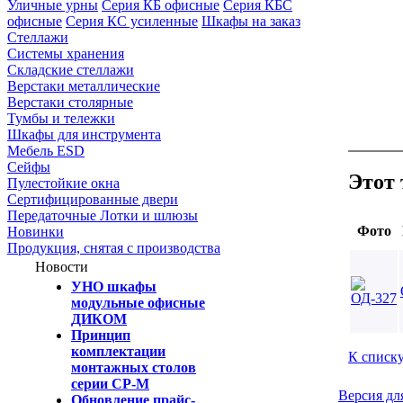
Уличные урны
Серия КБ офисные
Серия КБС
офисные
Серия КC усиленные
Шкафы на заказ
Стеллажи
Системы хранения
Складские стеллажи
Верстаки металлические
Верстаки столярные
Тумбы и тележки
Шкафы для инструмента
Мебель ESD
Сейфы
Этот 
Пулестойкие окна
Сертифицированные двери
Передаточные Лотки и шлюзы
Фото
Новинки
Продукция, снятая с производства
Новости
УНО шкафы
модульные офисные
ДИКОМ
Принцип
комплектации
К списк
монтажных столов
серии СР-М
Версия дл
Обновление прайс-