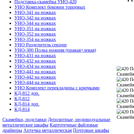
Подставка-скамейка УНО-420
УНО Комплект боковин торцевых
УНО-341 на ножках
УНО-342 на ножках
УНО-344 на ножках
УНО-351 на ножках
УНО-352 на ножках
УНО-354 на ножках
УНО Разделитель секции
УНО-300 Полка нижняя (правая+левая)
УНО-431 на ножках
УНО-432 на ножках
УНО-434 на ножках
УНО-441 на ножках
УНО-442 на ножках
УНО-444 на ножках
УНО Комплект перекладины с крючками
КД-812 доп.
КД-812
КД-814 доп.
КД-814
Скамейки, подставки
Депозитные, индивидуальные
металлические шкафы
Картотечные файловые
драйверы
Аптечка металлическая
Почтовые шкафы