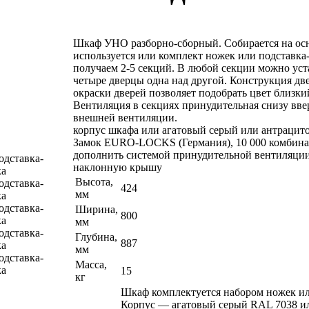
Шкаф УНО разборно-сборный. Собирается на осн
используется или комплект ножек или подставка
получаем 2-5 секций. В любой секции можно ус
четыре дверцы одна над другой. Конструкция дв
окраски дверей позволяет подобрать цвет близки
Вентиляция в секциях принудительная снизу вве
внешней вентиляции.
корпус шкафа или агатовый серый или антрацит
Замок EURO-LOCKS (Германия), 10 000 комбина
дополнить системой принудительной вентиляции,
наклонную крышу
Высота,
424
мм
Ширина,
800
мм
Глубина,
887
мм
Масса,
15
кг
Шкаф комплектуется набором ножек ил
Корпус — агатовый серый RAL 7038 и