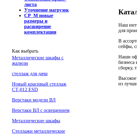
листа
Уточнение нагрузок
Катал
СР_М новые
размеры и
Наш инте
расширение
для прои
комплектации
В ассорт
сейфы, с
Как выбрать
Наши оф
Металлические шкафы с
бизнеса 
жалюзи
сборку, 
cтеллаж для дачи
Высокое 
из лучши
Новый красивый стеллаж
СТ-012 ESD
Верстаки модели ВЛ
Верстаки ВЛ с освещением
Металлические шкафы
Стеллажи металлические