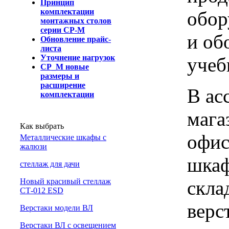
Принцип
комплектации
обор
монтажных столов
серии СР-М
и об
Обновление прайс-
листа
Уточнение нагрузок
учеб
СР_М новые
размеры и
расширение
В ас
комплектации
мага
Как выбрать
офис
Металлические шкафы с
жалюзи
шкаф
cтеллаж для дачи
скла
Новый красивый стеллаж
СТ-012 ESD
верс
Верстаки модели ВЛ
Верстаки ВЛ с освещением