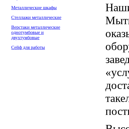
Наши
Металлические шкафы
Мыти
Стеллажи металлические
Верстаки металлические
оказ
однотумбовые и
двухтумбовые
обор
Сейф для работы
заве
«усл
дост
таке
пост
Высо