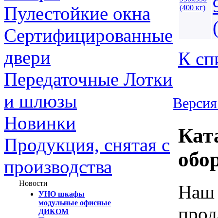
Пулестойкие окна
Сертифицированные
двери
К сп
Передаточные Лотки
и шлюзы
Версия
Новинки
Кат
Продукция, снятая с
обо
производства
Новости
Наш 
УНО шкафы
модульные офисные
прод
ДИКОМ