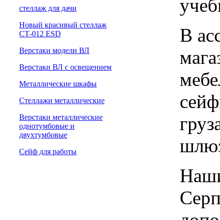
учеб
cтеллаж для дачи
Новый красивый стеллаж
В ас
СТ-012 ESD
Верстаки модели ВЛ
мага
Верстаки ВЛ с освещением
мебе
Металлические шкафы
сейф
Стеллажи металлические
груз
Верстаки металлические
однотумбовые и
двухтумбовые
шлю
Сейф для работы
Наши
Серп
допо