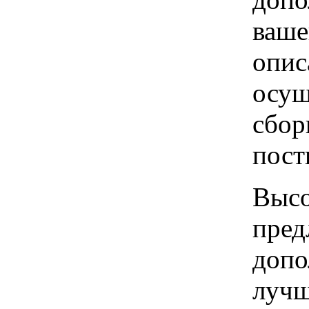
ваше
опис
осущ
сбор
пост
Высо
пред
допо
лучш