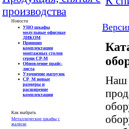
К сп
производства
Новости
Версия
УНО шкафы
модульные офисные
ДИКОМ
Кат
Принцип
комплектации
монтажных столов
обо
серии СР-М
Обновление прайс-
листа
Уточнение нагрузок
Наш 
СР_М новые
размеры и
прод
расширение
комплектации
обор
Как выбрать
обор
Металлические шкафы с
жалюзи