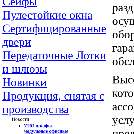
Сейфы
разд
Пулестойкие окна
осу
Сертифицированные
обор
двери
гар
Передаточные Лотки
обс
и шлюзы
Высо
Новинки
кот
Продукция, снятая с
ассо
производства
услу
Новости
УНО шкафы
пре
модульные офисные