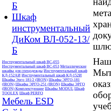
найд
Б
мет
Шкаф
хран
инструментальный
доку
ДиКом ВЛ-052-13/
шлю
Б
Наш
Инструментальный шкаф ВС-055
Инструментальный шкаф ВС-053
Металлические
Мыт
шкафы для спецодежды
Инструментальный шкаф
КД-152АИ
Инструментальный шкаф КД-152И
Шкафы Эрго 181/2 (IRON)
Шкафы ЭРГО-181
ока
(IRON)
Шкафы ЭРГО-251 (IRON)
Шкафы ЭРГО
(IRON) Комплектующие
Шкафы MODUL
Шкаф
обор
TOOLEX
Шкаф PERFO
Мебель ESD
учеб