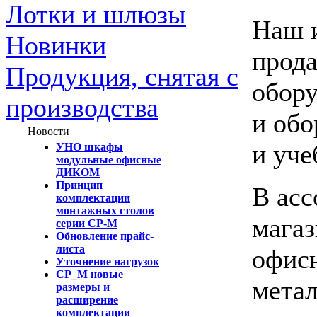
Лотки и шлюзы
Наш и
Новинки
прода
Продукция, снятая с
обору
производства
и обо
Новости
и уче
УНО шкафы
модульные офисные
ДИКОМ
Принцип
В асс
комплектации
монтажных столов
магаз
серии СР-М
Обновление прайс-
листа
офисн
Уточнение нагрузок
СР_М новые
мета
размеры и
расширение
комплектации