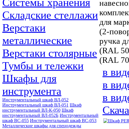
Системы хранения
навесно
комплек
Складские стеллажи
для мар
Верстаки
(2-пово
металлические
ручка д
(RAL 50
Верстаки столярные
(RAL 70
Тумбы и тележки
в вид
Шкафы для
в вид
инструмента
в вид
Инструментальный шкаф ВЛ-052
Инструментальный шкаф ВЛ-051
Шкаф
Скача
инструментальный ВЛ-К-050
Шкаф
инструментальный ВЛ-052Б
Инструментальный
шкаф ВС-055
Инструментальный шкаф ВС-053
Металлические шкафы для спецодежды