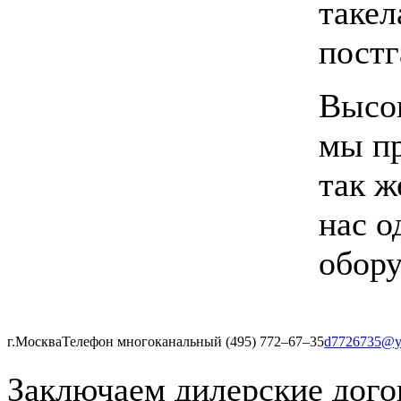
такел
постг
Высок
мы пр
так ж
нас о
обору
г.Москва
Телефон многоканальный (495) 772‒67‒35
d7726735@y
Заключаем дилерские дого