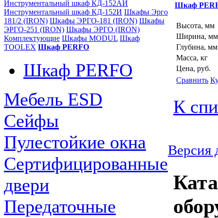
Инструментальный шкаф КД-152АИ
Шкаф PER
Инструментальный шкаф КД-152И
Шкафы Эрго
181/2 (IRON)
Шкафы ЭРГО-181 (IRON)
Шкафы
Высота, мм
ЭРГО-251 (IRON)
Шкафы ЭРГО (IRON)
Ширина, мм
Комплектующие
Шкафы MODUL
Шкаф
TOOLEX
Шкаф PERFO
Глубина, мм
Масса, кг
Шкаф PERFO
Цена, руб.
Сравнить
К
Мебель ESD
К спи
Сейфы
Пулестойкие окна
Версия 
Сертифицированные
Ката
двери
обор
Передаточные