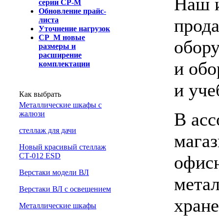
Наш и
серии СР-М
Обновление прайс-
прода
листа
Уточнение нагрузок
СР_М новые
обору
размеры и
расширение
и обо
комплектации
и уче
Как выбрать
Металлические шкафы с
В асс
жалюзи
cтеллаж для дачи
магаз
Новый красивый стеллаж
СТ-012 ESD
офисн
Верстаки модели ВЛ
мета
Верстаки ВЛ с освещением
хране
Металлические шкафы