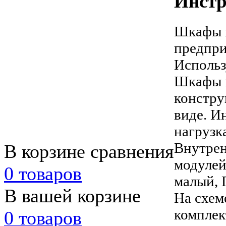
Инстр
Шкафы п
предпри
Использ
Шкафы 
констру
виде. И
нагрузк
Внутрен
В корзине сравнения
модуле
0 товаров
малый, 
В вашей корзине
На схем
комплек
0 товаров