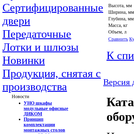
Сертифицированные
Высота, мм
Ширина, мм
двери
Глубина, мм
Масса, кг
Передаточные
Объем, л
Сравнить
К
Лотки и шлюзы
К спи
Новинки
Продукция, снятая с
Версия 
производства
Новости
Ката
УНО шкафы
модульные офисные
обор
ДИКОМ
Принцип
комплектации
монтажных столов