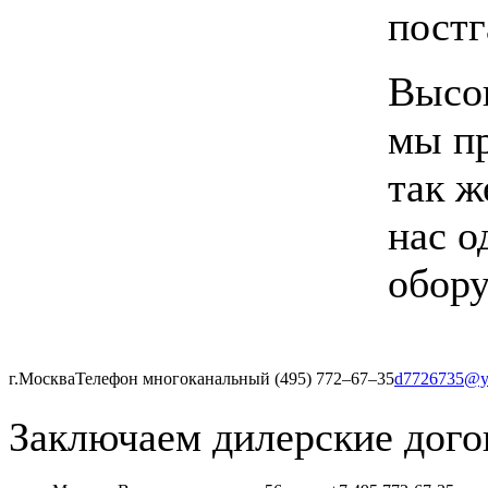
постг
Высок
мы пр
так ж
нас о
обору
г.Москва
Телефон многоканальный (495) 772‒67‒35
d7726735@y
Заключаем дилерские дого