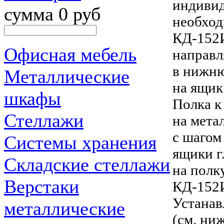
индивид
сумма 0 руб
необход
КД-152
Офисная мебель
направл
в нижню
Металлические
на ящик
шкафы
Полка 
Стеллажи
на мета
с шагом
Системы хранения
ящики г
Складские стеллажи
на полку
Верстаки
КД-152
Устанав
металлические
(см. ни