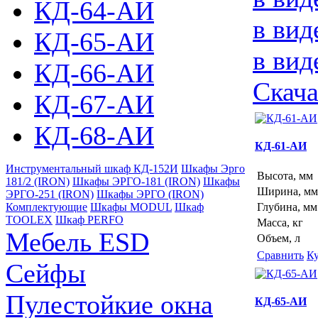
КД-64-АИ
в вид
КД-65-АИ
в вид
КД-66-АИ
Скача
КД-67-АИ
КД-68-АИ
КД-61-АИ
Инструментальный шкаф КД-152И
Шкафы Эрго
Высота, мм
181/2 (IRON)
Шкафы ЭРГО-181 (IRON)
Шкафы
Ширина, мм
ЭРГО-251 (IRON)
Шкафы ЭРГО (IRON)
Комплектующие
Шкафы MODUL
Шкаф
Глубина, мм
TOOLEX
Шкаф PERFO
Масса, кг
Мебель ESD
Объем, л
Сравнить
К
Сейфы
Пулестойкие окна
КД-65-АИ