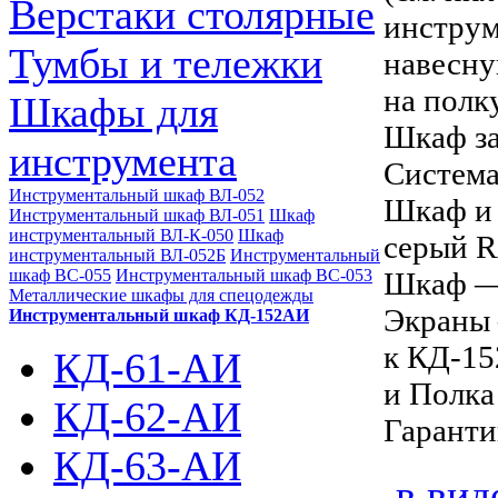
Верстаки столярные
инструм
Тумбы и тележки
навесну
на полку
Шкафы для
Шкаф за
инструмента
Система
Инструментальный шкаф ВЛ-052
Шкаф и 
Инструментальный шкаф ВЛ-051
Шкаф
инструментальный ВЛ-К-050
Шкаф
серый R
инструментальный ВЛ-052Б
Инструментальный
Шкаф — 
шкаф ВС-055
Инструментальный шкаф ВС-053
Металлические шкафы для спецодежды
Экраны
Инструментальный шкаф КД-152АИ
к
КД-15
КД-61-АИ
и Полка
КД-62-АИ
Гаранти
КД-63-АИ
в вид