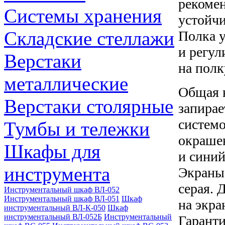
рекомен
Системы хранения
устойчи
Складские стеллажи
Полка у
и регул
Верстаки
на полк
металлические
Общая н
Верстаки столярные
запира
системо
Тумбы и тележки
окраше
Шкафы для
и синий
инструмента
Экраны
серая. 
Инструментальный шкаф ВЛ-052
Инструментальный шкаф ВЛ-051
Шкаф
на экра
инструментальный ВЛ-К-050
Шкаф
инструментальный ВЛ-052Б
Инструментальный
Гаранти