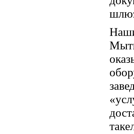
доку
шлю
Наши
Мыти
оказ
обор
заве
«усл
дост
таке