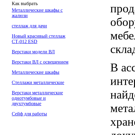
Как выбрать
прод
Металлические шкафы с
жалюзи
обор
cтеллаж для дачи
мебе
Новый красивый стеллаж
СТ-012 ESD
скла
Верстаки модели ВЛ
Верстаки ВЛ с освещением
В ас
Металлические шкафы
инте
Стеллажи металлические
найд
Верстаки металлические
однотумбовые и
двухтумбовые
мета
Сейф для работы
хран