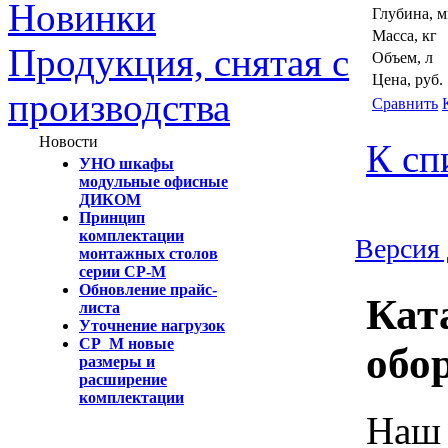
Новинки
Глубина, 
Масса, кг
Продукция, снятая с
Объем, л
Цена, руб.
производства
Сравнить
Новости
К сп
УНО шкафы
модульные офисные
ДИКОМ
Принцип
комплектации
Версия 
монтажных столов
серии СР-М
Обновление прайс-
Кат
листа
Уточнение нагрузок
СР_М новые
обо
размеры и
расширение
комплектации
Наш 