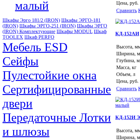
малый
Цена, руб.
Сравнить
Шкафы Эрго 181/2 (IRON)
Шкафы ЭРГО-181
(IRON)
Шкафы ЭРГО-251 (IRON)
Шкафы ЭРГО
(IRON) Комплектующие
Шкафы MODUL
Шкаф
КД-152АИ
TOOLEX
Шкаф PERFO
Мебель ESD
Высота, м
Ширина, 
Сейфы
Глубина, 
Масса, кг
Пулестойкие окна
Объем, л
Цена, руб.
Сертифицированные
Сравнить
двери
Передаточные Лотки
КД-152И 
и шлюзы
Высота, м
Ширина, 