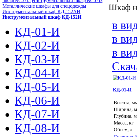
шкаф ВС-055
Инструментальный шкаф ВС-053
Шкаф н
Металлические шкафы для спецодежды
Инструментальный шкаф КД-152АИ
Инструментальный шкаф КД-152И
в ви
КД-01-И
в ви
КД-02-И
в ви
КД-03-И
Скач
КД-04-И
КД-05-И
КД-01-И
КД-06-И
Высота, м
Ширина, 
КД-07-И
Глубина, 
Масса, кг
КД-08-И
Объем, л
Сравнить