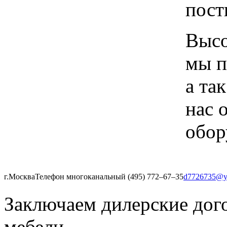
пост
Высо
мы п
а та
нас 
обор
г.Москва
Телефон многоканальный (495) 772‒67‒35
d7726735@y
Заключаем дилерские дог
мебели