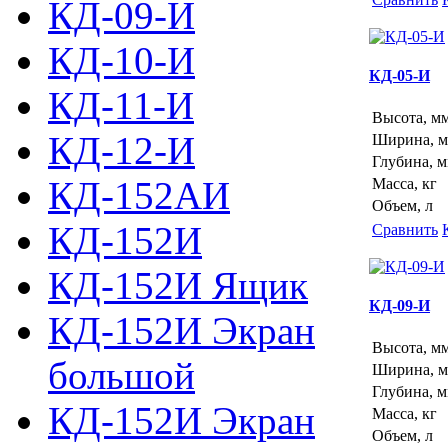
КД-09-И
КД-10-И
КД-05-И
КД-11-И
Высота, м
КД-12-И
Ширина, 
Глубина, 
КД-152АИ
Масса, кг
Объем, л
КД-152И
Сравнить
КД-152И Ящик
КД-09-И
КД-152И Экран
Высота, м
большой
Ширина, 
Глубина, 
КД-152И Экран
Масса, кг
Объем, л