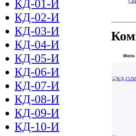
КД-01-И
Сра
КД-02-И
КД-03-И
Ком
КД-04-И
КД-05-И
Фото
КД-06-И
КД-07-И
КД-08-И
КД-09-И
КД-10-И