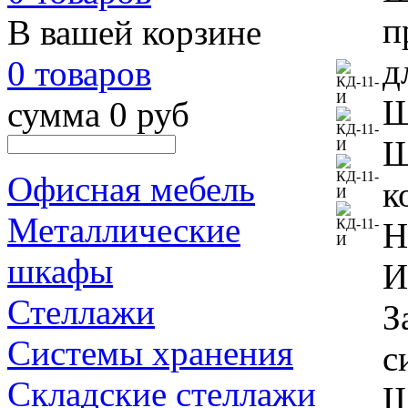
п
В вашей корзине
д
0 товаров
Ш
сумма 0 руб
Ш
Офисная мебель
к
Металлические
Н
шкафы
И
Стеллажи
З
Системы хранения
с
Складские стеллажи
Ш