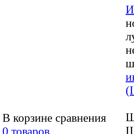
И
н
л
н
ш
и
(
Ш
В корзине сравнения
Ш
0 товаров