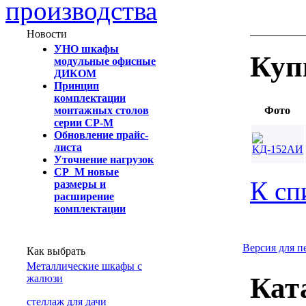
производства
Новости
УНО шкафы
Куп
модульные офисные
ДИКОМ
Принцип
комплектации
монтажных столов
Фото
серии СР-М
Обновление прайс-
листа
Уточнение нагрузок
СР_М новые
К сп
размеры и
расширение
комплектации
Версия для п
Как выбрать
Металлические шкафы с
Кат
жалюзи
cтеллаж для дачи