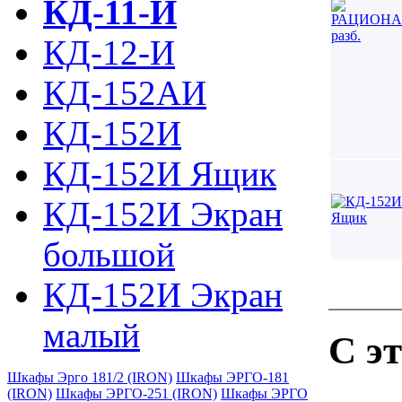
КД-11-И
КД-12-И
КД-152АИ
КД-152И
КД-152И Ящик
КД-152И Экран
большой
КД-152И Экран
малый
С э
Шкафы Эрго 181/2 (IRON)
Шкафы ЭРГО-181
(IRON)
Шкафы ЭРГО-251 (IRON)
Шкафы ЭРГО