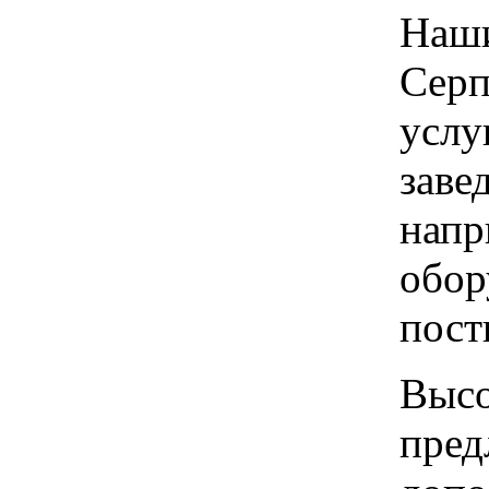
Наши
Серп
услу
заве
напр
обор
пост
Высо
пред