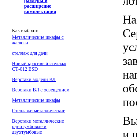
ло
размеры и
расширение
комплектации
На
Се
Как выбрать
Металлические шкафы с
жалюзи
ус
cтеллаж для дачи
за
Новый красивый стеллаж
СТ-012 ESD
на
Верстаки модели ВЛ
об
Верстаки ВЛ с освещением
по
Металлические шкафы
Стеллажи металлические
Вы
Верстаки металлические
однотумбовые и
и 
двухтумбовые