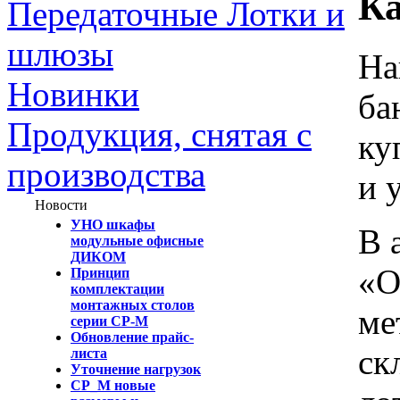
Ка
Передаточные Лотки и
шлюзы
На
Новинки
ба
Продукция, снятая с
ку
производства
и 
Новости
УНО шкафы
В 
модульные офисные
ДИКОМ
«О
Принцип
комплектации
монтажных столов
ме
серии СР-М
Обновление прайс-
ск
листа
Уточнение нагрузок
СР_М новые