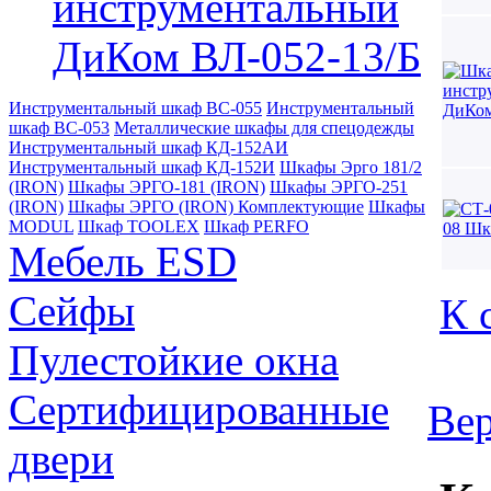
инструментальный
ДиКом ВЛ-052-13/Б
Инструментальный шкаф ВС-055
Инструментальный
шкаф ВС-053
Металлические шкафы для спецодежды
Инструментальный шкаф КД-152АИ
Инструментальный шкаф КД-152И
Шкафы Эрго 181/2
(IRON)
Шкафы ЭРГО-181 (IRON)
Шкафы ЭРГО-251
(IRON)
Шкафы ЭРГО (IRON) Комплектующие
Шкафы
MODUL
Шкаф TOOLEX
Шкаф PERFO
Мебель ESD
Сейфы
К 
Пулестойкие окна
Сертифицированные
Вер
двери