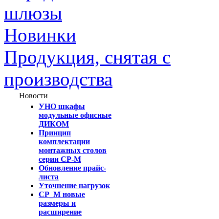
шлюзы
Новинки
Продукция, снятая с
производства
Новости
УНО шкафы
модульные офисные
ДИКОМ
Принцип
комплектации
монтажных столов
серии СР-М
Обновление прайс-
листа
Уточнение нагрузок
СР_М новые
размеры и
расширение