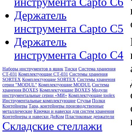
инструмента Capto C6
Держатель
инструмента Capto C5
Держатель
инструмента Capto C4
Наборы инструментов в ящик
Тиски
Система хранения
СТ-031
Комплектующие СТ-031
Системы хранения
SORTEX
Комплектующие SORTEX
Системы хранения
серии "MODUL"
Комплектующие MODUL
Система
хранения BOXES
Комплектующие BOXES
Модули
инструментальные серии «МИ»
Комплектующие toolex
Инструментальные комплектующие
Стулья
Полки
Контейнеры
Тара, контейнеры производственные
металлические
Крючки и навески для систем хранения
Контейнеры и навески ДиКом
Пластиковые держатели
Складские стеллажи