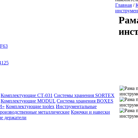
Главная
/
К
инструмен
Рам
инс
 F63
B125
Комплектующие СТ-031
Системы хранения SORTEX
Комплектующие MODUL
Система хранения BOXES
И»
Комплектующие toolex
Инструментальные
производственные металлические
Крючки и навески
е держатели