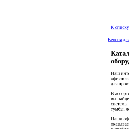
К списку
Версия дл
Катал
обору
Наш инте
офисного
для прои
В ассорт
вы найде
системы 
тумбы, л
Наши офи
оказывае