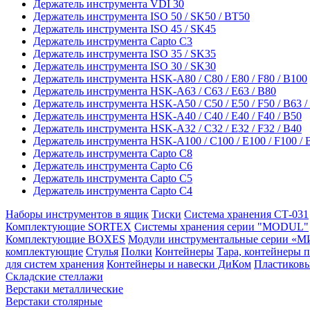
Держатель инструмента VDI 30
Держатель инструмента ISO 50 / SK50 / ВТ50
Держатель инструмента ISO 45 / SK45
Держатель инструмента Capto C3
Держатель инструмента ISO 35 / SK35
Держатель инструмента ISO 30 / SK30
Держатель инструмента HSK-A80 / C80 / E80 / F80 / B100
Держатель инструмента HSK-A63 / C63 / E63 / B80
Держатель инструмента HSK-A50 / C50 / E50 / F50 / B63 /
Держатель инструмента HSK-A40 / C40 / E40 / F40 / B50
Держатель инструмента HSK-A32 / C32 / E32 / F32 / B40
Держатель инструмента HSK-A100 / C100 / E100 / F100 / 
Держатель инструмента Capto C8
Держатель инструмента Capto C6
Держатель инструмента Capto C5
Держатель инструмента Capto C4
Наборы инструментов в ящик
Тиски
Система хранения СТ-031
Комплектующие SORTEX
Системы хранения серии "MODUL"
Комплектующие BOXES
Модули инструментальные серии «М
комплектующие
Стулья
Полки
Контейнеры
Тара, контейнеры 
для систем хранения
Контейнеры и навески ДиКом
Пластиковы
Складские стеллажи
Верстаки металлические
Верстаки столярные