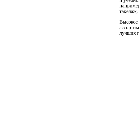
и учебно
например
такелаж,
Высокое 
ассортим
лучших п