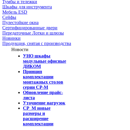
Тумбы и тележки
Шкафы для инструмента
Мебель ESD
Сейфы
Пулестойкие окна
Сертифицированные двери
Передаточные Лотки и шлюзы
Новинки
Продукция, снятая с производства
Новости
УНО шкафы
модульные офисные
ДИКОМ
Принцип
комплектации
монтажных столов
серии СР-М
Обновление прайс-
листа
Уточнение нагрузок
СР_М новые
размеры и
расширение
комплектации