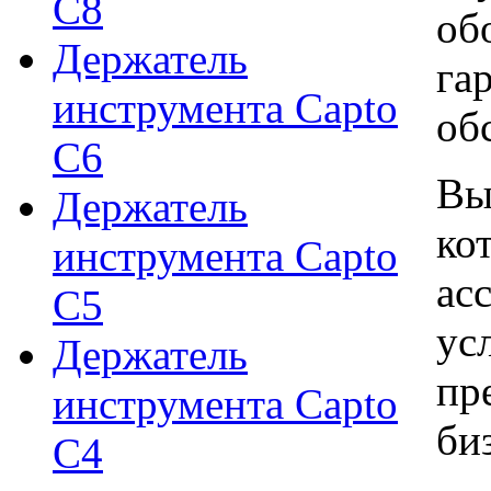
C8
об
Держатель
га
инструмента Capto
об
C6
Вы
Держатель
ко
инструмента Capto
ас
C5
ус
Держатель
пр
инструмента Capto
би
C4