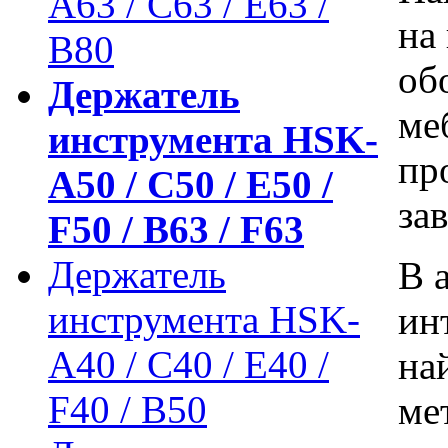
A63 / C63 / E63 /
на
B80
об
Держатель
ме
инструмента HSK-
пр
A50 / C50 / E50 /
за
F50 / B63 / F63
Держатель
В 
инструмента HSK-
ин
A40 / C40 / E40 /
на
F40 / B50
ме