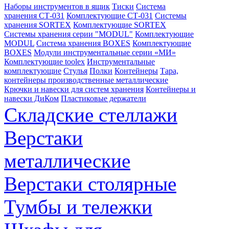
Наборы инструментов в ящик
Тиски
Система
хранения СТ-031
Комплектующие СТ-031
Системы
хранения SORTEX
Комплектующие SORTEX
Системы хранения серии "MODUL"
Комплектующие
MODUL
Система хранения BOXES
Комплектующие
BOXES
Модули инструментальные серии «МИ»
Комплектующие toolex
Инструментальные
комплектующие
Стулья
Полки
Контейнеры
Тара,
контейнеры производственные металлические
Крючки и навески для систем хранения
Контейнеры и
навески ДиКом
Пластиковые держатели
Складские стеллажи
Верстаки
металлические
Верстаки столярные
Тумбы и тележки