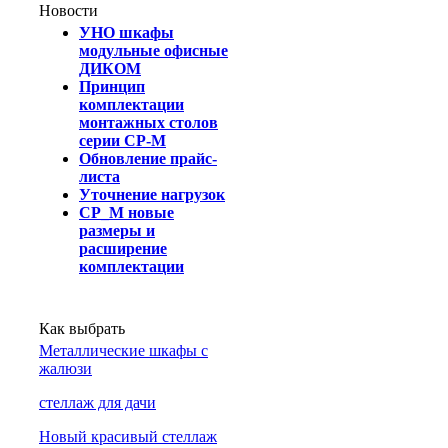
Новости
УНО шкафы
модульные офисные
ДИКОМ
Принцип
комплектации
монтажных столов
серии СР-М
Обновление прайс-
листа
Уточнение нагрузок
СР_М новые
размеры и
расширение
комплектации
Как выбрать
Металлические шкафы с
жалюзи
cтеллаж для дачи
Новый красивый стеллаж