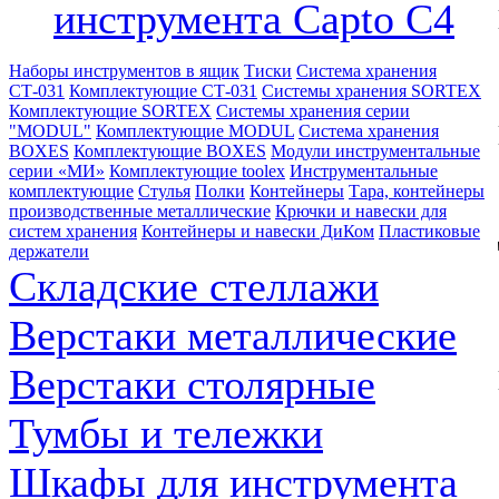
инструмента Capto C4
Наборы инструментов в ящик
Тиски
Система хранения
СТ-031
Комплектующие СТ-031
Системы хранения SORTEX
Комплектующие SORTEX
Системы хранения серии
"MODUL"
Комплектующие MODUL
Система хранения
BOXES
Комплектующие BOXES
Модули инструментальные
серии «МИ»
Комплектующие toolex
Инструментальные
комплектующие
Стулья
Полки
Контейнеры
Тара, контейнеры
производственные металлические
Крючки и навески для
систем хранения
Контейнеры и навески ДиКом
Пластиковые
держатели
Складские стеллажи
Верстаки металлические
Верстаки столярные
Тумбы и тележки
Шкафы для инструмента