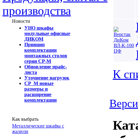
производства
Новости
УНО шкафы
модульные офисные
ДИКОМ
Принцип
комплектации
монтажных столов
серии СР-М
Обновление прайс-
К сп
листа
Уточнение нагрузок
СР_М новые
размеры и
расширение
комплектации
Верси
Как выбрать
Кат
Металлические шкафы с
жалюзи