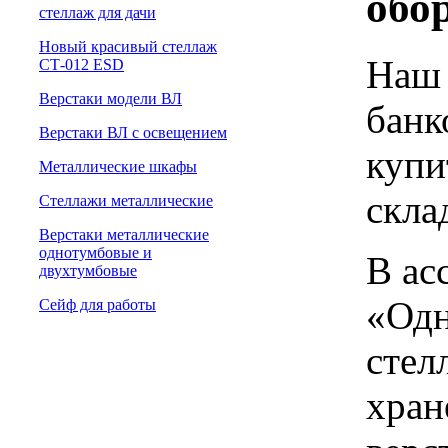
обо
cтеллаж для дачи
Новый красивый стеллаж
Наш 
СТ-012 ESD
Верстаки модели ВЛ
банк
Верстаки ВЛ с освещением
купи
Металлические шкафы
скла
Стеллажи металлические
Верстаки металлические
однотумбовые и
В ас
двухтумбовые
«Одн
Сейф для работы
стел
хран