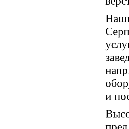
верс
Наши
Серп
услу
заве
напр
обор
и по
Высо
пред