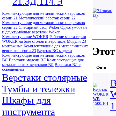
21.3Д.114.Э
Комплектующие для металлических верстаков
серии 21
Металический верстак серии 22
Комплектующие для металлических верстаков
серии 22
Слесарный стол Woker
Однотумбовые
и двухтумбовые верстаки Woker
Комплектующие WOKER
Рабочие места серии
WOKER на базе столов и верстаков
Модули 23
монтажные
Комплектующие для металлических
Этот
верстаков серии 23
Верстак ВС модели
Комплектующие для металлических верстаков
ВС
Верстаки модели ВЛ
Комплектующие для
металлических верстаков ВЛ
Верстаки ВЛ с
Фото
освещением
Верстаки столярные
В
Тумбы и тележки
Шкафы для
1
инструмента