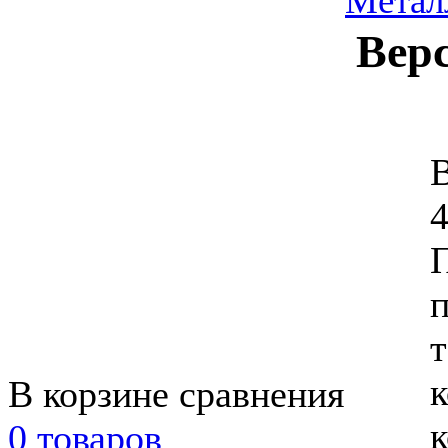
Метал
Верс
В
4
п
т
В корзине сравнения
к
0 товаров