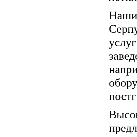
Наши
Серпу
услуг
завед
напри
обору
постг
Высок
предл