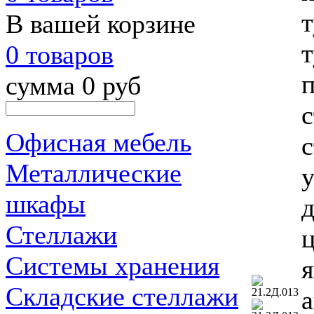
т
В вашей корзине
т
0 товаров
п
сумма 0 руб
с
Офисная мебель
с
Металлические
у
шкафы
д
Стеллажи
ц
Системы хранения
Складские стеллажи
а