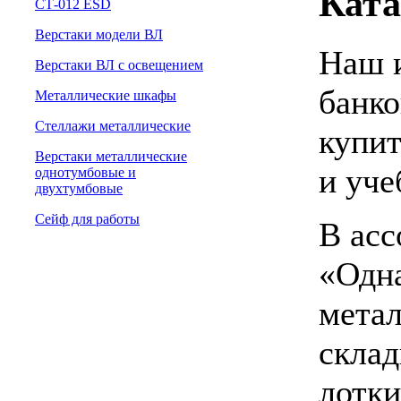
Ката
СТ-012 ESD
Верстаки модели ВЛ
Наш и
Верстаки ВЛ с освещением
банко
Металлические шкафы
Стеллажи металлические
купит
Верстаки металлические
и уче
однотумбовые и
двухтумбовые
Сейф для работы
В асс
«Одна
метал
склад
лотк