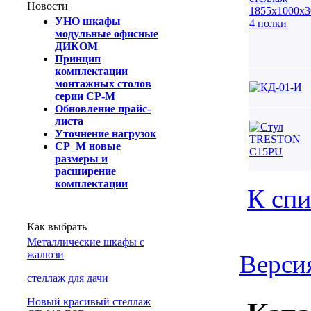
Новости
УНО шкафы
модульные офисные
ДИКОМ
Принцип
комплектации
монтажных столов
серии СР-М
Обновление прайс-
листа
Уточнение нагрузок
СР_М новые
размеры и
расширение
комплектации
К спи
Как выбрать
Металлические шкафы с
жалюзи
Версия
cтеллаж для дачи
Новый красивый стеллаж