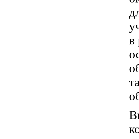
д
у
в
о
о
т
о
В
к