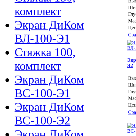
Выс
комплект
Шир
Глу
Экран ДиКом
Мас
Цен
ВЛ-100-Э1
Сра
Стяжка 100,
Экр
комплект
Э2
Экран ДиКом
Выс
Шир
ВС-100-Э1
Глу
Мас
Экран ДиКом
Цен
Сра
ВС-100-Э2
Экран ДиКом