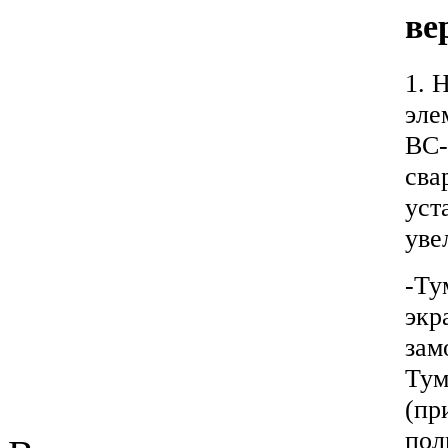
ве
1. 
эле
ВС-
сва
уст
уве
-Ту
экр
зам
Тум
(пр
пол