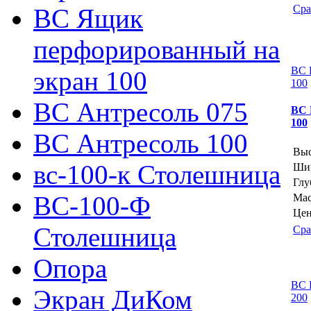
Сра
ВС Ящик
перфорированный на
ВС 
экран 100
100
ВС Антресоль 075
ВС 
100
ВС Антресоль 100
Выс
вс-100-к Столешница
Шир
Глу
ВС-100-Ф
Мас
Цен
Столешница
Сра
Опора
ВС 
Экран ДиКом
200