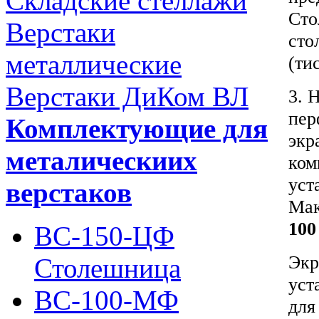
Складские стеллажи
Сто
Верстаки
сто
металлические
(тис
Верстаки ДиКом ВЛ
3. 
пер
Комплектующие для
экр
металическиих
ком
уст
верстаков
Мак
100
ВС-150-ЦФ
Экр
Столешница
уст
ВС-100-МФ
для