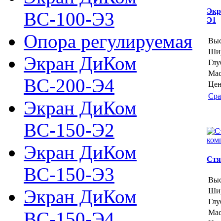
Экр
ВС-100-Э3
Э1
Опора регулируемая
Выс
Шир
Экран ДиКом
Глу
Мас
ВС-200-Э4
Цен
Сра
Экран ДиКом
ВС-150-Э2
Экран ДиКом
Стя
ВС-150-Э3
Выс
Экран ДиКом
Шир
Глу
ВС-150-Э4
Мас