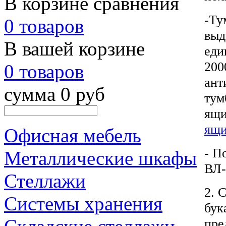
В корзине сравнения
-Ту
0 товаров
выд
В вашей корзине
еди
200
0 товаров
ант
сумма 0 руб
тум
ящи
ящи
Офисная мебель
- П
Металлические шкафы
ВЛ-
Стеллажи
2. 
Системы хранения
бук
пре