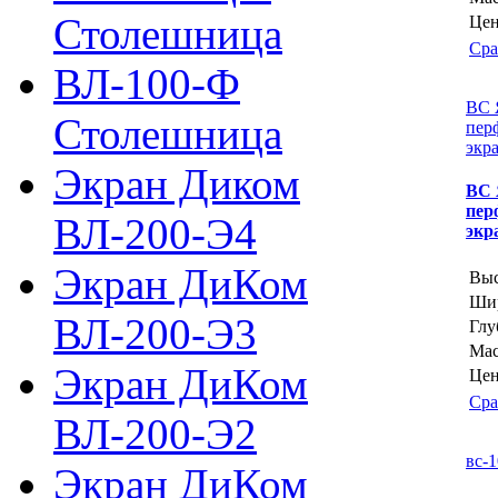
Столешница
Цен
Сра
ВЛ-100-Ф
ВС 
Столешница
пер
экр
Экран Диком
ВС
пер
ВЛ-200-Э4
экр
Экран ДиКом
Выс
Шир
ВЛ-200-Э3
Глу
Мас
Экран ДиКом
Цен
Сра
ВЛ-200-Э2
вс-
Экран ДиКом