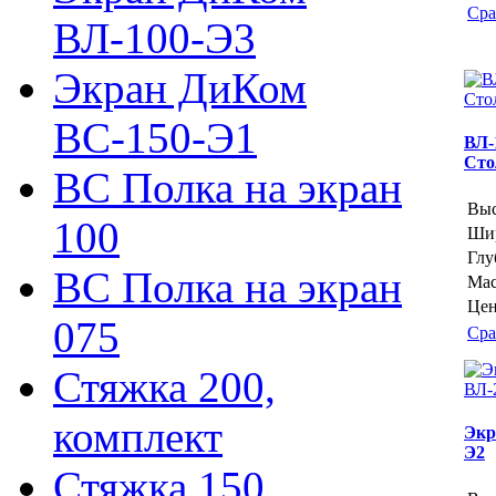
Сра
ВЛ-100-Э3
Экран ДиКом
ВС-150-Э1
ВЛ-
Сто
ВС Полка на экран
Выс
100
Шир
Глу
ВС Полка на экран
Мас
Цен
075
Сра
Стяжка 200,
комплект
Экр
Э2
Стяжка 150,