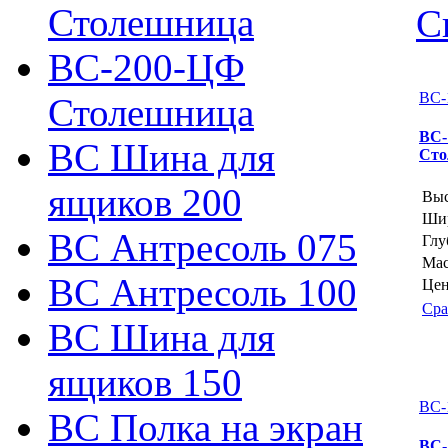
Столешница
С
ВС-200-ЦФ
ВС-
Столешница
ВС-
ВС Шина для
Сто
ящиков 200
Выс
Шир
ВС Антресоль 075
Глу
Мас
ВС Антресоль 100
Цен
Сра
ВС Шина для
ящиков 150
ВС-
ВС Полка на экран
ВС-