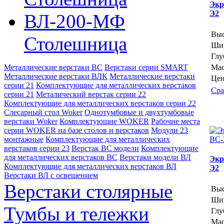
Экр
Э2
ВЛ-200-МФ
Выс
Столешница
Шир
Глу
Металлические верстаки ВС
Верстаки серии SMART
Мас
Металлические верстаки ВЛК
Металлические верстаки
Цен
серии 21
Комплектующие для металлических верстаков
Сра
серии 21
Металический верстак серии 22
Комплектующие для металлических верстаков серии 22
Слесарный стол Woker
Однотумбовые и двухтумбовые
верстаки Woker
Комплектующие WOKER
Рабочие места
серии WOKER на базе столов и верстаков
Модули 23
монтажные
Комплектующие для металлических
верстаков серии 23
Верстак ВС модели
Комплектующие
для металлических верстаков ВС
Верстаки модели ВЛ
Экр
Комплектующие для металлических верстаков ВЛ
Э2
Верстаки ВЛ с освещением
Верстаки столярные
Выс
Шир
Тумбы и тележки
Глу
Мас