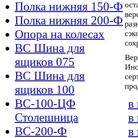
Полка нижняя 150-Ф
ост
вер
Полка нижняя 200-Ф
раз
Опора на колесах
сэк
сох
ВС Шина для
Вер
ящиков 075
Инс
ВС Шина для
сер
про
ящиков 100
ВС-100-ЦФ
в
Столешница
в
ВС-200-Ф
в