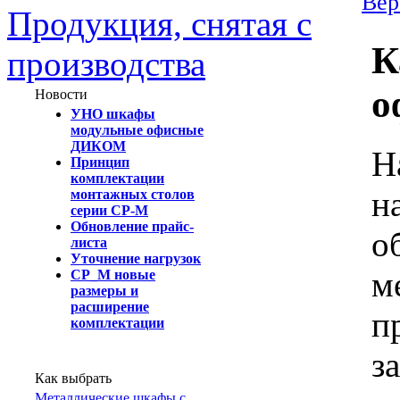
Вер
Продукция, снятая с
К
производства
о
Новости
УНО шкафы
модульные офисные
ДИКОМ
Н
Принцип
комплектации
н
монтажных столов
серии СР-М
Обновление прайс-
о
листа
Уточнение нагрузок
м
СР_М новые
размеры и
расширение
п
комплектации
з
Как выбрать
Металлические шкафы с