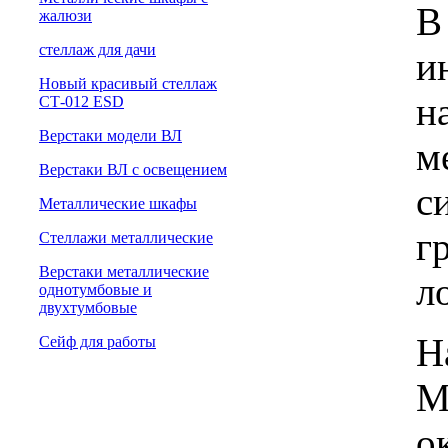
В
жалюзи
cтеллаж для дачи
и
Новый красивый стеллаж
н
СТ-012 ESD
Верстаки модели ВЛ
м
Верстаки ВЛ с освещением
с
Металлические шкафы
г
Стеллажи металлические
Верстаки металлические
л
однотумбовые и
двухтумбовые
Н
Сейф для работы
М
о