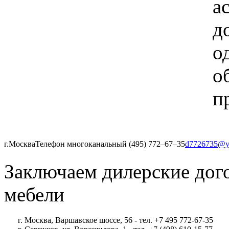
а
д
о
о
п
г.Москва
Телефон многоканальный (495) 772‒67‒35
d7726735@y
Заключаем дилерские дог
мебели
г. Москва, Варшавское шоссе, 56 - тел. +7 495 772-67-35