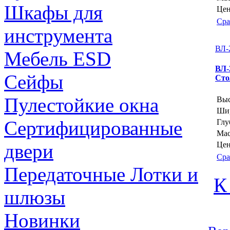
Шкафы для
Цен
Сра
инструмента
ВЛ-
Мебель ESD
ВЛ-
Сейфы
Сто
Пулестойкие окна
Выс
Шир
Сертифицированные
Глу
Мас
двери
Цен
Сра
Передаточные Лотки и
К
шлюзы
Новинки