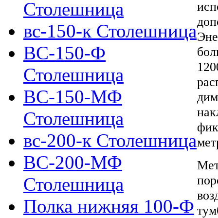
Столешница
исп
доп
вс-150-к Столешница
Эне
ВС-150-Ф
бол
120
Столешница
рас
ВС-150-МФ
дим
нак
Столешница
фик
вс-200-к Столешница
мет
ВС-200-МФ
Мет
пор
Столешница
воз
Полка нижняя 100-Ф
тум