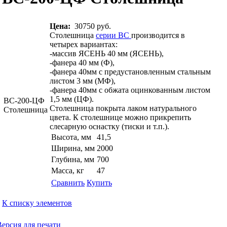
Цена:
30750 руб.
Столешница
серии ВС
производится в
четырех вариантах:
-массив ЯСЕНЬ 40 мм (ЯСЕНЬ),
-фанера 40 мм (Ф),
-фанера 40мм с предустановленным стальным
листом 3 мм (МФ),
-фанера 40мм с обжата оцинкованным листом
1,5 мм (ЦФ).
ВС-200-ЦФ
Столешница покрыта лаком натурального
Столешница
цвета. К столешнице можно прикрепить
слесарную оснастку (тиски и т.п.).
Высота, мм
41,5
Ширина, мм
2000
Глубина, мм
700
Масса, кг
47
Сравнить
Купить
К списку элементов
Версия для печати