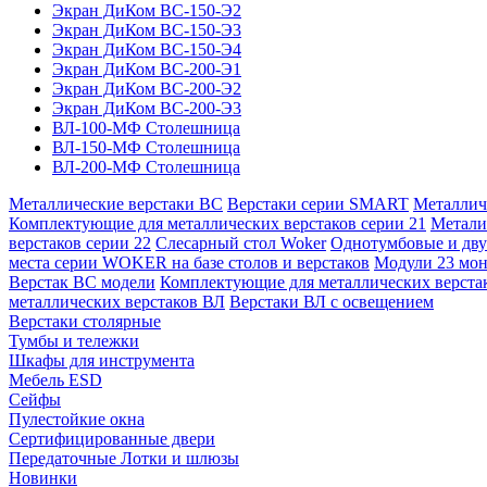
Экран ДиКом ВС-150-Э2
Экран ДиКом ВС-150-Э3
Экран ДиКом ВС-150-Э4
Экран ДиКом ВС-200-Э1
Экран ДиКом ВС-200-Э2
Экран ДиКом ВС-200-Э3
ВЛ-100-МФ Столешница
ВЛ-150-МФ Столешница
ВЛ-200-МФ Столешница
Металлические верстаки ВС
Верстаки серии SMART
Металлич
Комплектующие для металлических верстаков серии 21
Метали
верстаков серии 22
Слесарный стол Woker
Однотумбовые и дву
места серии WOKER на базе столов и верстаков
Модули 23 мо
Верстак ВС модели
Комплектующие для металлических верста
металлических верстаков ВЛ
Верстаки ВЛ с освещением
Верстаки столярные
Тумбы и тележки
Шкафы для инструмента
Мебель ESD
Сейфы
Пулестойкие окна
Сертифицированные двери
Передаточные Лотки и шлюзы
Новинки