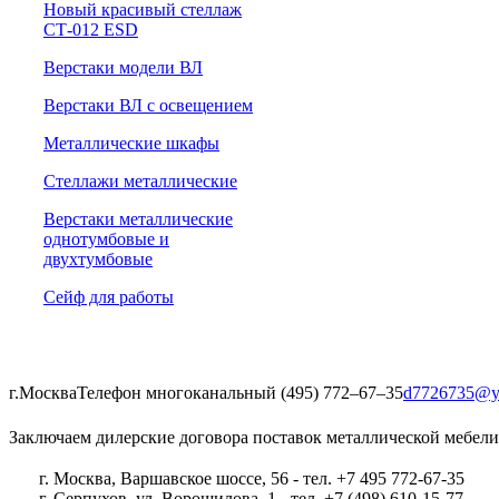
Новый красивый стеллаж
СТ-012 ESD
Верстаки модели ВЛ
Верстаки ВЛ с освещением
Металлические шкафы
Стеллажи металлические
Верстаки металлические
однотумбовые и
двухтумбовые
Сейф для работы
г.Москва
Телефон многоканальный (495) 772‒67‒35
d7726735@y
Заключаем дилерские договора поставок металлической мебели
г. Москва, Варшавское шоссе, 56 - тел. +7 495 772-67-35
г. Серпухов, ул. Ворошилова, 1 - тел. +7 (498) 610-15-77