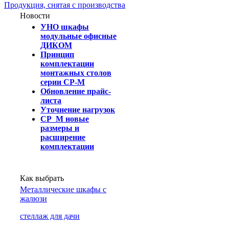
Продукция, снятая с производства
Новости
УНО шкафы
модульные офисные
ДИКОМ
Принцип
комплектации
монтажных столов
серии СР-М
Обновление прайс-
листа
Уточнение нагрузок
СР_М новые
размеры и
расширение
комплектации
Как выбрать
Металлические шкафы с
жалюзи
cтеллаж для дачи