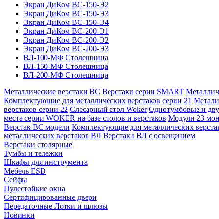
Экран ДиКом ВС-150-Э2
Экран ДиКом ВС-150-Э3
Экран ДиКом ВС-150-Э4
Экран ДиКом ВС-200-Э1
Экран ДиКом ВС-200-Э2
Экран ДиКом ВС-200-Э3
ВЛ-100-МФ Столешница
ВЛ-150-МФ Столешница
ВЛ-200-МФ Столешница
Металлические верстаки ВС
Верстаки серии SMART
Металлич
Комплектующие для металлических верстаков серии 21
Метали
верстаков серии 22
Слесарный стол Woker
Однотумбовые и дву
места серии WOKER на базе столов и верстаков
Модули 23 мо
Верстак ВС модели
Комплектующие для металлических верста
металлических верстаков ВЛ
Верстаки ВЛ с освещением
Верстаки столярные
Тумбы и тележки
Шкафы для инструмента
Мебель ESD
Сейфы
Пулестойкие окна
Сертифицированные двери
Передаточные Лотки и шлюзы
Новинки