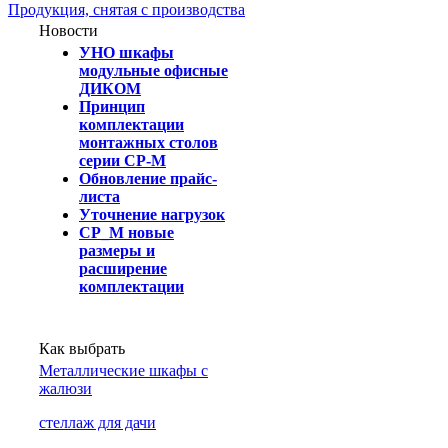
Продукция, снятая с производства
Новости
УНО шкафы
модульные офисные
ДИКОМ
Принцип
комплектации
монтажных столов
серии СР-М
Обновление прайс-
листа
Уточнение нагрузок
СР_М новые
размеры и
расширение
комплектации
Как выбрать
Металлические шкафы с
жалюзи
cтеллаж для дачи