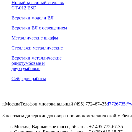
Новый красивый стеллаж
СТ-012 ESD
Верстаки модели ВЛ
Верстаки ВЛ с освещением
Металлические шкафы
Стеллажи металлические
Верстаки металлические
однотумбовые и
двухтумбовые
Сейф для работы
г.Москва
Телефон многоканальный (495) 772‒67‒35
d7726735@y
Заключаем дилерские договора поставок металлической мебели
г. Москва, Варшавское шоссе, 56 - тел. +7 495 772-67-35
г. Серпухов, ул. Ворошилова, 1 - тел. +7 (498) 610-15-77