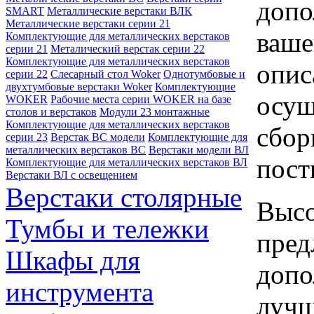
допо
SMART
Металлические верстаки ВЛК
Металлические верстаки серии 21
ваше
Комплектующие для металлических верстаков
серии 21
Металический верстак серии 22
Комплектующие для металлических верстаков
опис
серии 22
Слесарный стол Woker
Однотумбовые и
двухтумбовые верстаки Woker
Комплектующие
осущ
WOKER
Рабочие места серии WOKER на базе
столов и верстаков
Модули 23 монтажные
Комплектующие для металлических верстаков
сбор
серии 23
Верстак ВС модели
Комплектующие для
металлических верстаков ВС
Верстаки модели ВЛ
пост
Комплектующие для металлических верстаков ВЛ
Верстаки ВЛ с освещением
Верстаки столярные
Высо
Тумбы и тележки
пред
Шкафы для
допо
инструмента
лучш