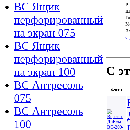
ВС Ящик
Вы
Ш
перфорированный
Гл
Ма
на экран 075
Х
С
ВС Ящик
перфорированный
С э
на экран 100
ВС Антресоль
Фото
075
ВС Антресоль
100