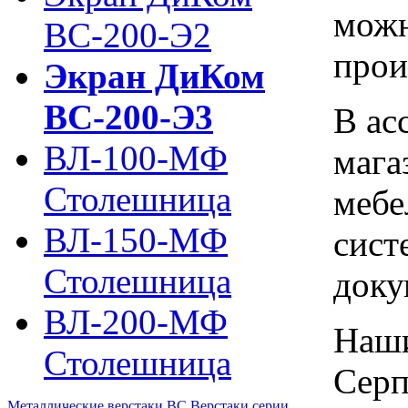
можн
ВС-200-Э2
прои
Экран ДиКом
ВС-200-Э3
В ас
ВЛ-100-МФ
мага
Столешница
мебе
ВЛ-150-МФ
сист
Столешница
доку
ВЛ-200-МФ
Наши
Столешница
Серп
Металлические верстаки ВС
Верстаки серии