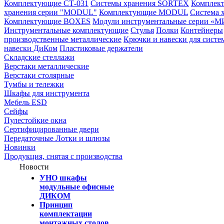
Комплектующие СТ-031
Системы хранения SORTEX
Комплек
хранения серии "MODUL"
Комплектующие MODUL
Система 
Комплектующие BOXES
Модули инструментальные серии «М
Инструментальные комплектующие
Стулья
Полки
Контейнеры
производственные металлические
Крючки и навески для систе
навески ДиКом
Пластиковые держатели
Складские стеллажи
Верстаки металлические
Верстаки столярные
Тумбы и тележки
Шкафы для инструмента
Мебель ESD
Сейфы
Пулестойкие окна
Сертифицированные двери
Передаточные Лотки и шлюзы
Новинки
Продукция, снятая с производства
Новости
УНО шкафы
модульные офисные
ДИКОМ
Принцип
комплектации
монтажных столов