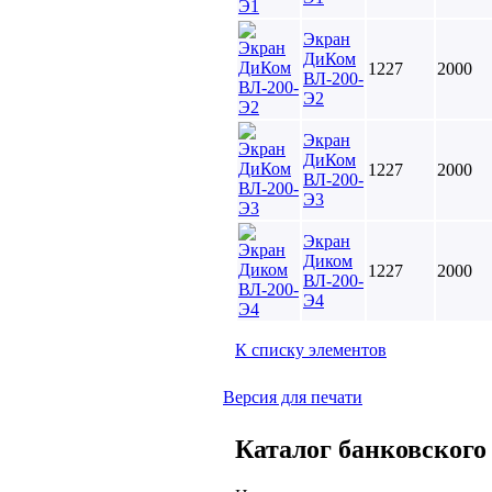
Экран
ДиКом
1227
2000
ВЛ-200-
Э2
Экран
ДиКом
1227
2000
ВЛ-200-
Э3
Экран
Диком
1227
2000
ВЛ-200-
Э4
К списку элементов
Версия для печати
Каталог банковского