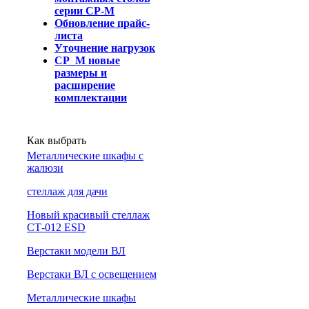
серии СР-М
Обновление прайс-
листа
Уточнение нагрузок
СР_М новые
размеры и
расширение
комплектации
Как выбрать
Металлические шкафы с
жалюзи
cтеллаж для дачи
Новый красивый стеллаж
СТ-012 ESD
Верстаки модели ВЛ
Верстаки ВЛ с освещением
Металлические шкафы