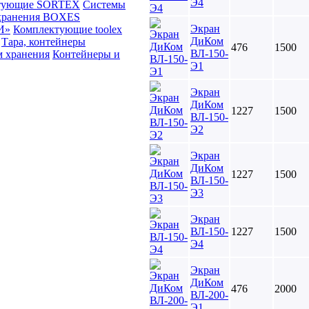
Э4
тующие SORTEX
Системы
хранения BOXES
Экран
И»
Комплектующие toolex
ДиКом
Тара, контейнеры
476
1500
ВЛ-150-
м хранения
Контейнеры и
Э1
Экран
ДиКом
1227
1500
ВЛ-150-
Э2
Экран
ДиКом
1227
1500
ВЛ-150-
Э3
Экран
ВЛ-150-
1227
1500
Э4
Экран
ДиКом
476
2000
ВЛ-200-
Э1