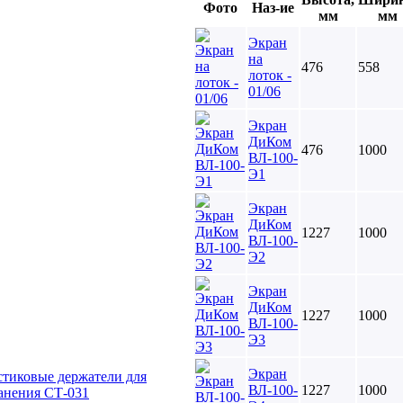
Фото
Наз-ие
мм
мм
Экран
на
476
558
лоток -
01/06
Экран
ДиКом
476
1000
ВЛ-100-
Э1
Экран
ДиКом
1227
1000
ВЛ-100-
Э2
Экран
ДиКом
1227
1000
ВЛ-100-
Э3
Экран
стиковые держатели для
ВЛ-100-
1227
1000
анения СТ-031