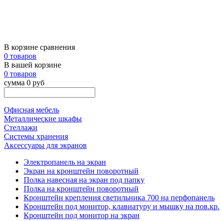
В корзине сравнения
0 товаров
В вашей корзине
0 товаров
сумма 0 руб
Офисная мебель
Металлические шкафы
Стеллажи
Системы хранения
Аксессуары для экранов
Электропанель на экран
Экран на кронштейн поворотный
Полка навесная на экран под папку
Полка на кронштейн поворотный
Кронштейн крепления светильника 700 на перфопанель
Кронштейн под монитор, клавиатуру и мышку на пов.кр.
Кронштейн под монитор на экран