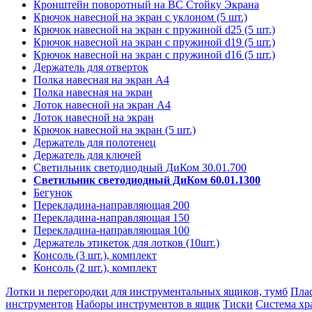
Кронштейн поворотный на ВС Стойку Экрана
Крючок навесной на экран с уклоном (5 шт.)
Крючок навесной на экран с пружиной d25 (5 шт.)
Крючок навесной на экран с пружиной d19 (5 шт.)
Крючок навесной на экран с пружиной d16 (5 шт.)
Держатель для отверток
Полка навесная на экран А4
Полка навесная на экран
Лоток навесной на экран А4
Лоток навесной на экран
Крючок навесной на экран (5 шт.)
Держатель для полотенец
Держатель для ключей
Светильник светодиодный ДиКом 30.01.700
Светильник светодиодный ДиКом 60.01.1300
Бегунок
Перекладина-направляющая 200
Перекладина-направляющая 150
Перекладина-направляющая 100
Держатель этикеток для лотков (10шт.)
Консоль (3 шт.), комплект
Консоль (2 шт.), комплект
Лотки и перегородки для инструментальных ящиков, тумб
Пла
инструментов
Наборы инструментов в ящик
Тиски
Система хр