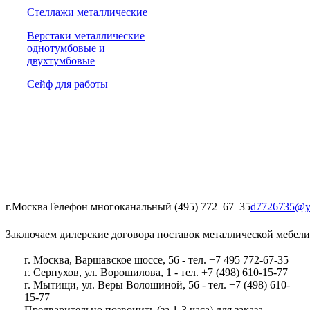
Стеллажи металлические
Верстаки металлические
однотумбовые и
двухтумбовые
Сейф для работы
г.Москва
Телефон многоканальный (495) 772‒67‒35
d7726735@y
Заключаем дилерские договора поставок металлической мебели
г. Москва, Варшавское шоссе, 56 - тел. +7 495 772-67-35
г. Серпухов, ул. Ворошилова, 1 - тел. +7 (498) 610-15-77
г. Мытищи, ул. Веры Волошиной, 56 - тел. +7 (498) 610-
15-77
Предварительно позвонить (за 1-3 часа) для заказа