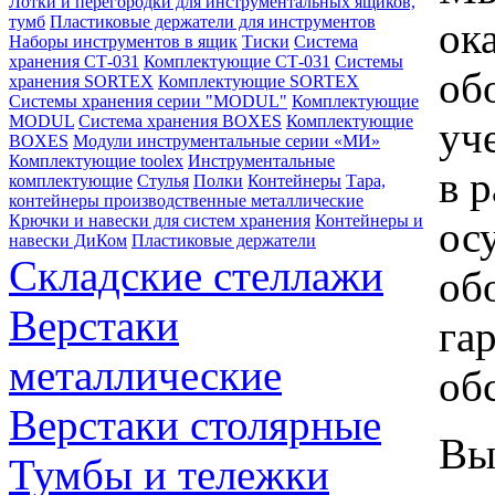
Лотки и перегородки для инструментальных ящиков,
тумб
Пластиковые держатели для инструментов
ок
Наборы инструментов в ящик
Тиски
Система
хранения СТ-031
Комплектующие СТ-031
Системы
об
хранения SORTEX
Комплектующие SORTEX
Системы хранения серии "MODUL"
Комплектующие
MODUL
Система хранения BOXES
Комплектующие
уч
BOXES
Модули инструментальные серии «МИ»
Комплектующие toolex
Инструментальные
в 
комплектующие
Стулья
Полки
Контейнеры
Тара,
контейнеры производственные металлические
Крючки и навески для систем хранения
Контейнеры и
ос
навески ДиКом
Пластиковые держатели
Складские стеллажи
об
Верстаки
га
металлические
об
Верстаки столярные
Вы
Тумбы и тележки