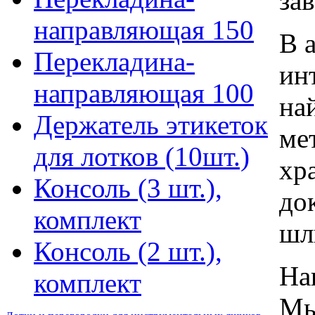
за
направляющая 150
В 
Перекладина-
ин
направляющая 100
на
Держатель этикеток
ме
для лотков (10шт.)
хр
Консоль (3 шт.),
до
комплект
шл
Консоль (2 шт.),
На
комплект
Мы