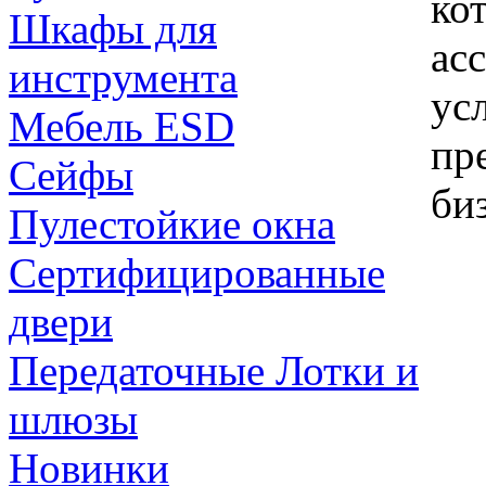
ко
Шкафы для
ас
инструмента
ус
Мебель ESD
пр
Сейфы
би
Пулестойкие окна
Сертифицированные
двери
Передаточные Лотки и
шлюзы
Новинки